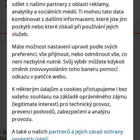
sdílet s našimi partnery z oblasti reklamy,
Třebechovicích pod Orebem.
analytiky a sociálních médií. Ti mohou tato data
kombinovat s dalšími informacemi, které jste jim
poskytli nebo které získali při používání jejich
PODOBNÉ PRODUKTY
služeb.
Máte možnost nastavení upravit podle svých
preferencí, vše přijmout, nebo odmítnout vše, co
není nezbytně nutné. Svůj výběr můžete kdykoli
změnit znovuvyvoláním toho baneru pomocí
odkazu v patičce webu.
K některým údajům a cookies přistupujeme i bez
vašeho souhlasu na základě oprávněného zájmu
(legitimate interest) pro technický provoz,
prevenci podvodů, zabezpečení a analýzu
provozu.
A také u našich
partnerů a jejich zásad ochrany
Thierry Mugler Starlicious Nuttyssime Body Mist
75ml
osobních údajů