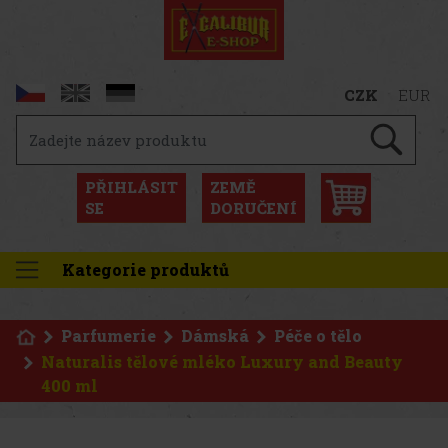
CZK
EUR
PŘIHLÁSIT
ZEMĚ
SE
DORUČENÍ
Kategorie produktů
Parfumerie
Dámská
Péče o tělo
Naturalis tělové mléko Luxury and Beauty
400 ml