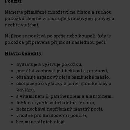
Použití
:
Naneste přiměřené množství na čistou a suchou
pokožku. Jemně vmasírujte krouživými pohyby a
nechte vstřebat.
Nejlépe se používá po sprše nebo koupeli, kdy je
pokožka připravena přijmout následnou péči.
Hlavní benefity
:
hydratuje a vyživuje pokožku,
pomáhá zachovat její hebkost a pružnost,
obsahuje arganový olej a bambucké máslo,
obohaceno o výtažky z perel, mořské řasy a
kaviáru,
s vitaminem E, panthenolem a alantoinem,
lehká a rychle vstřebatelná textura,
nezanechává nepříjemný mastný pocit,
vhodné pro každodenní použití,
bez minerálních olejů.