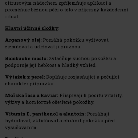
citrusovým nádechem zpříjemňuje aplikaci a
proměňuje běžnou péči o tělo v příjemný každodenní
rituál.
Hlavní účinné složky
:
Arganový olej:
Pomáhá pokožku vyživovat,
zjemňovat a udržovat ji pružnou.
Bambucké máslo:
Zvláčňuje suchou pokožku a
podporuje její hebkost a hladký vzhled.
Výtažek z perel:
Doplňuje rozjasňující a pečující
charakter přípravku.
Mořská řasa a kaviár:
Přispívají k pocitu vitality,
výživy a komfortně ošetřené pokožky.
Vitamin E, panthenol a alantoin:
Pomáhají
hydratovat, zklidňovat a chránit pokožku před
vysušováním.