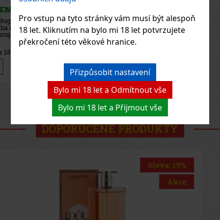
SKLADEM
(5 ks)
Pro vstup na tyto stránky vám musí být alespoň
Thierry Mugler Starlicious Pistachio Praline Body Mist je
gurmánská vonná mlha na tělo a vlasy, která zahalí pokožku do
18 let. Kliknutím na bylo mi 18 let potvrzujete
hřejivých tónů pražených pistácií, krémového karamelu a
překročení této věkové hranice.
sametového pačuli. Je součástí kolekce Starlicious inspirované
nealkoholic
1 185 Kč
979
Kč bez DPH
Do košíku
Přizpůsobit nastavení
Bylo mi 18 let a Odmítnout vše
Previous
Next
Bylo mi 18 let a Přijmout vše
DOPORUČENÉ PRODUKTY
Sleva: 33%
Akce
Thierry Mugler Starlicious Too Funky Berry Body