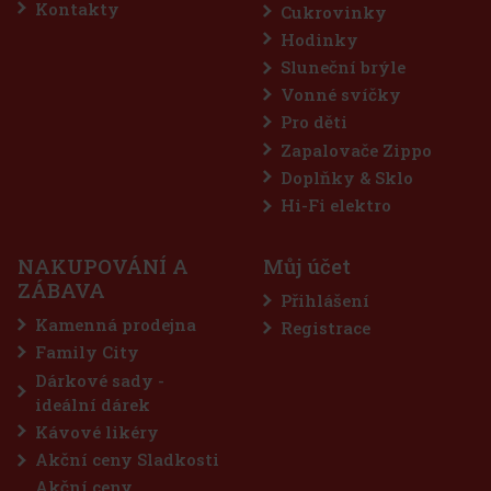
Kontakty
Cukrovinky
Hodinky
Sluneční brýle
Vonné svíčky
Pro děti
Zapalovače Zippo
Doplňky & Sklo
Nuxe Huile Prodigieuse Dry Oil ® Or Florale 50 ml
Hi-Fi elektro
SKLADEM
(> 5 ks)
NAKUPOVÁNÍ A
Můj účet
Nuxe Huile Prodigieuse® Or Florale je ikonický suchý olej, který v
ZÁBAVA
sobě spojuje luxus a přírodní péči. Tento speciální olej, obohacený
Přihlášení
o 7 vzácných 100% rostlinných olejů a zlatavé perleťové částečky,
dodává pokožce, tělu a vlasům neodolatelný růžovo
Kamenná prodejna
Registrace
450 Kč
372
Kč bez DPH
Family City
Do košíku
Dárkové sady -
ideální dárek
Kávové likéry
Akční ceny Sladkosti
Akční ceny