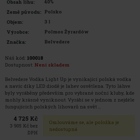
40%
Obsah lihu:
Polsko
Země původu:
3 l
Objem:
Polmos Żyrardów
Výrobce:
Belvedere
Značka:
Náš kód:
100018
Dostupnost:
Není skladem
Belvedere Vodka Light Up je vynikající polská vodka
a navíc díky LED diodě je lahev osvětlena. Tyto láhve
byly vyráběny především pro vybrané noční kluby, kde
mohly krásně vyniknout. Vyrábí se v jednom z nejdéle
fungujících polských lihovarů na svět ...
4 725 Kč
Omlouváme se, ale položka je
3 905 Kč bez
nedostupná
DPH