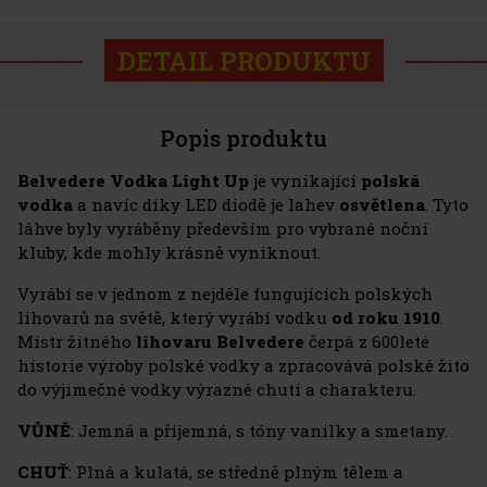
DETAIL PRODUKTU
Popis produktu
Belvedere Vodka Light Up
je vynikající
polská
vodka
a navíc díky LED diodě je lahev
osvětlena
. Tyto
láhve byly vyráběny především pro vybrané noční
kluby, kde mohly krásně vyniknout.
Vyrábí se v jednom z nejdéle fungujících polských
lihovarů na světě, který vyrábí vodku
od roku 1910
.
Mistr žitného
lihovaru Belvedere
čerpá z 600leté
historie výroby polské vodky a zpracovává polské žito
do výjimečné vodky výrazné chuti a charakteru.
VŮNĚ
: Jemná a příjemná, s tóny vanilky a smetany.
CHUŤ
: Plná a kulatá, se středně plným tělem a