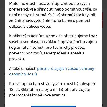
Máte možnost nastavení upravit podle svých
preferencí, vše přijmout, nebo odmítnout vše, co
není nezbytně nutné. Svůj výběr můžete kdykoli
eva: 43%
změnit znovuvyvoláním toho baneru pomocí
Akce
odkazu v patičce webu.
K některým údajům a cookies přistupujeme i bez
vašeho souhlasu na základě oprávněného zájmu
(legitimate interest) pro technický provoz,
prevenci podvodů, zabezpečení a analýzu
provozu.
A také u našich
partnerů a jejich zásad ochrany
37 Kč
osobních údajů
o košíku
Pro vstup na tyto stránky vám musí být alespoň
18 let. Kliknutím na bylo mi 18 let potvrzujete
átovou
raktická
ovinka
překročení této věkové hranice.
ta,
o ruce. Žvý
57 Kč