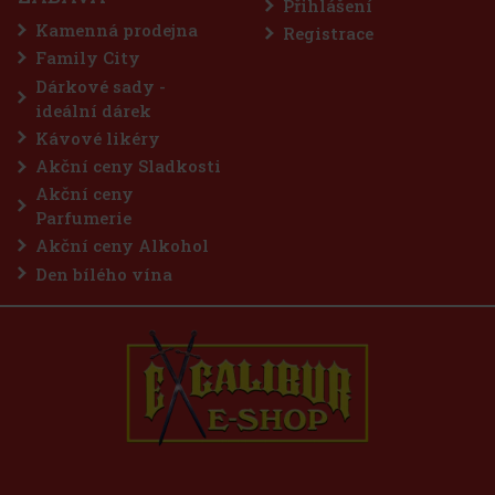
Přihlášení
ů přináší
aktická dóza
Kamenná prodejna
Registrace
57 Kč
Family City
o košíku
Dárkové sady -
ideální dárek
Kávové likéry
Akční ceny Sladkosti
Akční ceny
Parfumerie
Akční ceny Alkohol
Den bílého vína