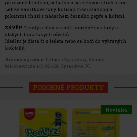
přirozeně hladkou, bohatou a sametovou strukturou.
Lehké vanilkové tóny kolísají mezi sladkou a
pikantní chutí s nádechem černého pepře a koření.
ZÁVĚR
: Trvalý s tóny mandlí, sražené smetany a
slabých brazilských ořechů.
Ideální je čistá či s ledem nebo se hodí do vybraných
koktejlů.
Adresa výrobce
: Polmos Żyrardów, Adama
Mickiewicza 1-3, 96-300 Żyrardów, PL
PODOBNÉ PRODUKTY
ovinka