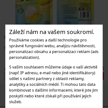
Záleží nám na vašem soukromí.
Používáme cookies a další technologie pro
správné fungování webu, analýzu návštěvnosti,
personalizaci obsahu a personalizaci reklam (ads
personalization).
S vaším souhlasem můžeme údaje o vaší aktivitě
37 Kč
(např. IP adresu, e-mail nebo jiné identifikátory)
o košíku
sdílet s našimi partnery z oblasti reklamy,
analytiky a sociálních médií. Ti mohou tato data
Previous
Next
kombinovat s dalšími informacemi, které jste jim
ovinka
poskytli nebo které získali při používání jejich
služeb.
DOPORUČENÉ PRODUKTY