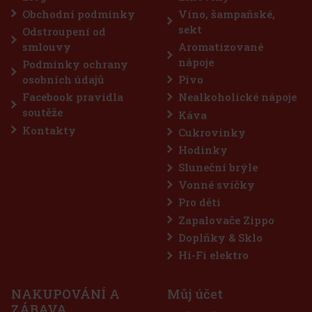
 – v autě,
Obchodní podmínky
Víno, šampaňské,
57 Kč
sekt
Odstroupení od
o košíku
smlouvy
Aromatizované
nápoje
Podmínky ochrany
osobních údajů
Pivo
eva: 43%
Facebook pravidla
Nealkoholické nápoje
Akce
soutěže
Káva
Kontakty
Cukrovinky
Hodinky
Sluneční brýle
Vonné svíčky
Pro děti
Zapalovače Zippo
Doplňky & Sklo
Hi-Fi elektro
NAKUPOVÁNÍ A
Můj účet
 pro
ZÁBAVA
lové