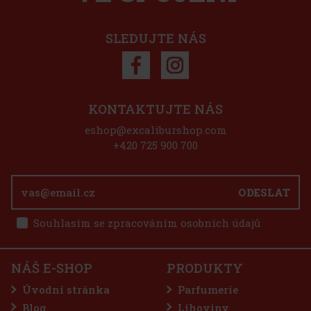
57 Kč
o košíku
SLEDUJTE NÁS
eva: 43%
Akce
KONTAKTUJTE NÁS
eshop@excaliburshop.com
+420 725 900 700
ODESLAT
Souhlasím se zpracováním osobních údajů
37 Kč
o košíku
NÁŠ E-SHOP
PRODUKTY
příchutí
Úvodní stránka
Parfumerie
svěžest
dražé a
Blog
Lihoviny