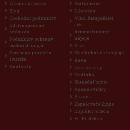
věžující příchutí
Úvodní stránka
Parfumerie
otrvající svěžest
sahuje 46 dražé a
Blog
Lihoviny
le po ruce – v autě,
Obchodní podmínky
Víno, šampaňské,
57 Kč
sekt
Odstroupení od
Do košíku
smlouvy
Aromatizované
nápoje
Podmínky ochrany
osobních údajů
Pivo
Sleva: 43%
Facebook pravidla
Nealkoholické nápoje
Akce
soutěže
Káva
Kontakty
Cukrovinky
Hodinky
Sluneční brýle
Vonné svíčky
Pro děti
Zapalovače Zippo
Doplňky & Sklo
g
Hi-Fi elektro