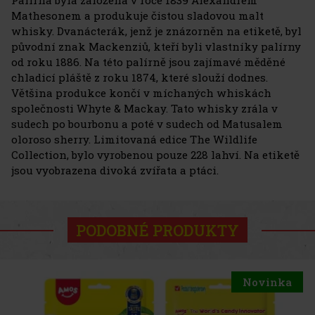
Palírna byla založena v roce 1839 Alexandrem
Mathesonem a produkuje čistou sladovou malt
whisky. Dvanácterák, jenž je znázorněn na etiketě, byl
původní znak Mackenziů, kteří byli vlastníky palírny
od roku 1886. Na této palírně jsou zajímavé měděné
chladicí pláště z roku 1874, které slouží dodnes.
Většina produkce končí v míchaných whiskách
společnosti Whyte & Mackay. Tato whisky zrála v
sudech po bourbonu a poté v sudech od Matusalem
oloroso sherry. Limitovaná edice The Wildlife
Collection, bylo vyrobenou pouze 228 lahví. Na etiketě
jsou vyobrazena divoká zvířata a ptáci.
PODOBNÉ PRODUKTY
Novinka