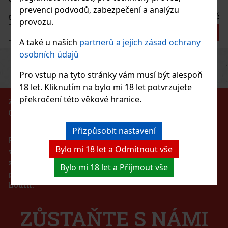
ky vždy po ruce. Žvý
prevenci podvodů, zabezpečení a analýzu
57 Kč
provozu.
Do košíku
A také u našich
partnerů a jejich zásad ochrany
osobních údajů
Previous
Next
Sleva: 43%
Pro vstup na tyto stránky vám musí být alespoň
Akce
18 let. Kliknutím na bylo mi 18 let potvrzujete
překročení této věkové hranice.
ZÁKAZ PRODEJE ALKOHOLICKÝCH NÁPOJŮ
OSOBÁM MLADŠÍM 18 LET!!!
Přizpůsobit nastavení
Podle zákona o evidenci tržeb je prodávající povinen
Bylo mi 18 let a Odmítnout vše
vystavit kupujícímu účtenku. Zároveň je povinen
zaevidovat přijatou tržbu u správce daně online v
Bylo mi 18 let a Přijmout vše
případě technického výpadku pak nejpozději do 48
37 Kč
hodin.
g
Do košíku
ZŮSTAŇTE S NÁMI
 osvěžující