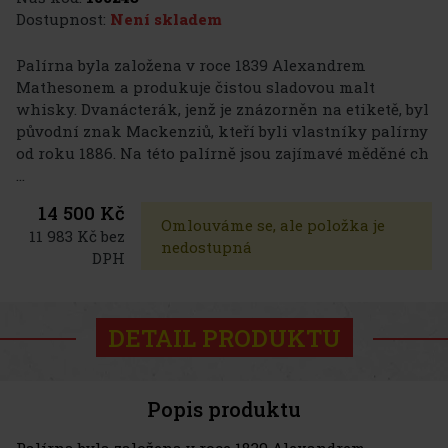
Dostupnost:
Není skladem
Palírna byla založena v roce 1839 Alexandrem
Mathesonem a produkuje čistou sladovou malt
whisky. Dvanácterák, jenž je znázorněn na etiketě, byl
původní znak Mackenziů, kteří byli vlastníky palírny
od roku 1886. Na této palírně jsou zajímavé měděné ch
...
14 500 Kč
Omlouváme se, ale položka je
11 983 Kč bez
nedostupná
DPH
DETAIL PRODUKTU
Popis produktu