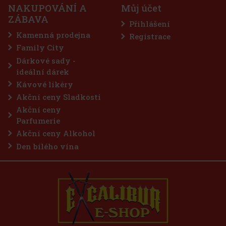
NAKUPOVÁNÍ A
Můj účet
ky určené pro
ZÁBAVA
ivní mentolové
Přihlášení
lových tónů přináší
í dech. Praktická dóza
Kamenná prodejna
Registrace
57 Kč
Family City
Do košíku
Dárkové sady -
ideální dárek
Kávové likéry
Akční ceny Sladkosti
Akční ceny
Parfumerie
Akční ceny Alkohol
Den bílého vína