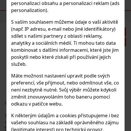
personalizaci obsahu a personalizaci reklam (ads
DOPORUČENÉ PRODUKTY
personalization).
S vaším souhlasem můžeme údaje o vaší aktivitě
(např. IP adresu, e-mail nebo jiné identifikátory)
Sleva: 43%
sdílet s našimi partnery z oblasti reklamy,
Akce
analytiky a sociálních médií. Ti mohou tato data
kombinovat s dalšími informacemi, které jste jim
poskytli nebo které získali při používání jejich
služeb.
Máte možnost nastavení upravit podle svých
preferencí, vše přijmout, nebo odmítnout vše, co
není nezbytně nutné. Svůj výběr můžete kdykoli
změnit znovuvyvoláním toho baneru pomocí
37 Kč
odkazu v patičce webu.
Do košíku
K některým údajům a cookies přistupujeme i bez
vašeho souhlasu na základě oprávněného zájmu
enzivní mátovou
t dechu. Praktická
Novinka
(legitimate interest) pro technický provoz,
ální do auta,