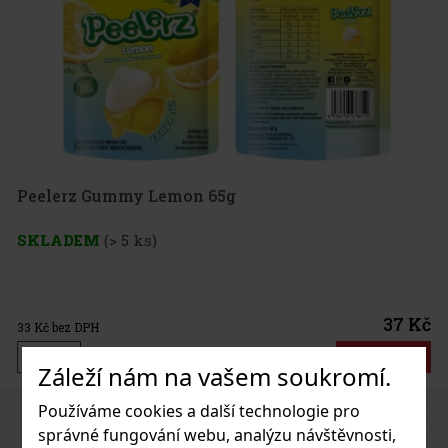
37 Kč
Do košíku
Záleží nám na vašem soukromí.
Používáme cookies a další technologie pro
Previous
Next
Novinka
správné fungování webu, analýzu návštěvnosti,