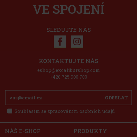
vající ovocnou chuť a
Novinka
VE SPOJENÍ
é a díky kompaktnímu
nebo batohu, takže
57 Kč
Do košíku
SLEDUJTE NÁS
Sleva: 43%
Akce
KONTAKTUJTE NÁS
eshop@excaliburshop.com
+420 725 900 700
ODESLAT
Souhlasím se zpracováním osobních údajů
37 Kč
Do košíku
NÁŠ E-SHOP
PRODUKTY