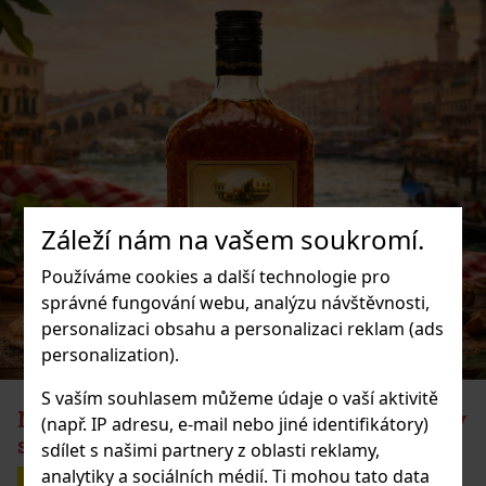
Záleží nám na vašem soukromí.
Používáme cookies a další technologie pro
správné fungování webu, analýzu návštěvnosti,
personalizaci obsahu a personalizaci reklam (ads
personalization).
S vaším souhlasem můžeme údaje o vaší aktivitě
Národní den amaretta: italský likér, který
(např. IP adresu, e-mail nebo jiné identifikátory)
si zaslouží vlastní svátek
sdílet s našimi partnery z oblasti reklamy,
analytiky a sociálních médií. Ti mohou tato data
01.04.2026
Významné dny