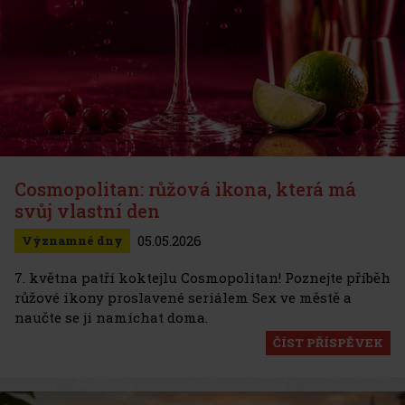
Cosmopolitan: růžová ikona, která má
svůj vlastní den
05.05.2026
Významné dny
7. května patří koktejlu Cosmopolitan! Poznejte příběh
růžové ikony proslavené seriálem Sex ve městě a
naučte se ji namíchat doma.
ČÍST PŘÍSPĚVEK