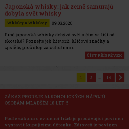
Japonská whisky: jak země samurajů
dobyla svět whisky
09.03.2026
Whisky a Whiskey
Proč japonská whisky dobývá svět a čím se liší od
skotské? Poznejte její historii, klíčové značky a
zjistěte, proč stojí za ochutnaní.
ČÍST PŘÍSPĚVEK
1
2
...
14
ZÁKAZ PRODEJE ALKOHOLICKÝCH NÁPOJŮ
OSOBÁM MLADŠÍM 18 LET!!!
Podle zákona o evidenci tržeb je prodávající povinen
vystavit kupujícímu účtenku. Zároveň je povinen