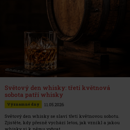
Světový den whisky: třetí květnová
sobota patří whisky
11.05.2026
Významné dny
Světový den whisky se slaví třetí květnovou sobotu.
Zjistěte, kdy přesně vychází letos, jak vznikl a jakou
whisky si k němu vybrat.