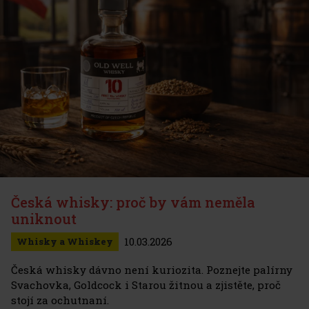
Česká whisky: proč by vám neměla
uniknout
10.03.2026
Whisky a Whiskey
Česká whisky dávno není kuriozita. Poznejte palírny
Svachovka, Goldcock i Starou žitnou a zjistěte, proč
stojí za ochutnaní.