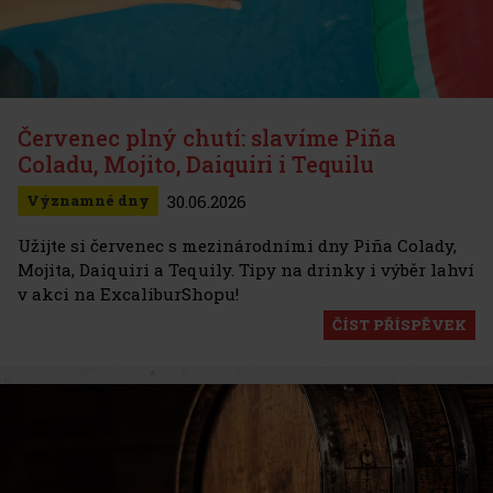
Červenec plný chutí: slavíme Piña
Coladu, Mojito, Daiquiri i Tequilu
30.06.2026
Významné dny
Užijte si červenec s mezinárodními dny Piña Colady,
Mojita, Daiquiri a Tequily. Tipy na drinky i výběr lahví
v akci na ExcaliburShopu!
ČÍST PŘÍSPĚVEK