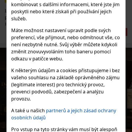
kombinovat s dalšími informacemi, které jste jim
19. dubna slavíme Národní den amaretta. Poznejte
poskytli nebo které získali při používání jejich
příběh tohoto italského likéru, zjistěte, jak chutná, a
služeb.
inspirujte se nejlepšími způsoby, jak si ho vychutnat.
Máte možnost nastavení upravit podle svých
ČÍST PŘÍSPĚVEK
preferencí, vše přijmout, nebo odmítnout vše, co
není nezbytně nutné. Svůj výběr můžete kdykoli
změnit znovuvyvoláním toho baneru pomocí
odkazu v patičce webu.
K některým údajům a cookies přistupujeme i bez
vašeho souhlasu na základě oprávněného zájmu
(legitimate interest) pro technický provoz,
prevenci podvodů, zabezpečení a analýzu
provozu.
A také u našich
partnerů a jejich zásad ochrany
osobních údajů
Pro vstup na tyto stránky vám musí být alespoň