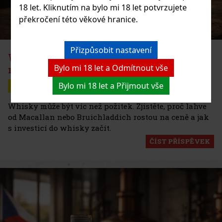
18 let. Kliknutím na bylo mi 18 let potvrzujete
překročení této věkové hranice.
Přizpůsobit nastavení
Whisky jako investice: lahve, které
Bylo mi 18 let a Odmítnout vše
mohou růst na ceně
Bylo mi 18 let a Přijmout vše
13.03.2026
Whisky a Whiskey
Whisky může být víc než požitek. Zjistěte, proč lahve
od Macallan nebo Bruichladdich rostou na ceně a jak
s investicí do whisky začít.
ČÍST PŘÍSPĚVEK