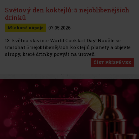
Světový den koktejlů: 5 nejoblíbenějších
drinků
07.05.2026
Míchané nápoje
13. května slavíme World Cocktail Day! Naučte se
umíchat 5 nejoblíbenějších koktejlů planety a objevte
sirupy, které drinky povýší na úroveň.
ČÍST PŘÍSPĚVEK