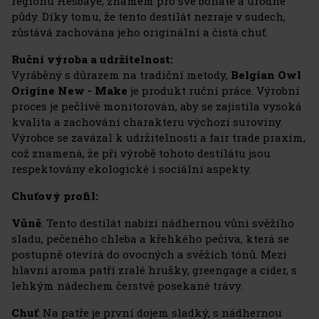
regionu Hesbaye, známém pro své bohaté a úrodné
půdy. Díky tomu, že tento destilát nezraje v sudech,
zůstává zachována jeho originální a čistá chuť.
Ruční výroba a udržitelnost:
Vyráběný s důrazem na tradiční metody,
Belgian Owl
Origine New - Make
je produkt ruční práce. Výrobní
proces je pečlivě monitorován, aby se zajistila vysoká
kvalita a zachování charakteru výchozí suroviny.
Výrobce se zavázal k udržitelnosti a fair trade praxím,
což znamená, že při výrobě tohoto destilátu jsou
respektovány ekologické i sociální aspekty.
Chuťový profil:
Vůně
: Tento destilát nabízí nádhernou vůni svěžího
sladu, pečeného chleba a křehkého pečiva, která se
postupně otevírá do ovocných a svěžích tónů. Mezi
hlavní aroma patří zralé hrušky, greengage a cider, s
lehkým nádechem čerstvě posekané trávy.
Chuť
: Na patře je první dojem sladký, s nádhernou