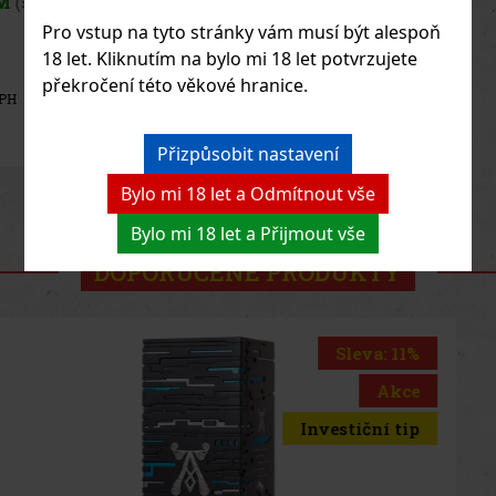
SKLADEM
(3 ks)
Royal Salute 21Y The Harris Reed II je limitovaná edice, která
Pro vstup na tyto stránky vám musí být alespoň
propojuje svět prémiové skotské whisky s výrazným rukopisem
18 let. Kliknutím na bylo mi 18 let potvrzujete
módního návrháře Harrise Reeda. V rámci závěrečné kapitoly
kolekce The Fashion Collection vzniklo sběratelské vydání, které
překročení této věkové hranice.
zau
4 725 Kč
3 905
Kč bez DPH
Do košíku
Přizpůsobit nastavení
Bylo mi 18 let a Odmítnout vše
Previous
Next
Bylo mi 18 let a Přijmout vše
DOPORUČENÉ PRODUKTY
Sleva: 6%
Akce
Royal Salute 21Y The Harris Reed II D1 40% 0,7 l