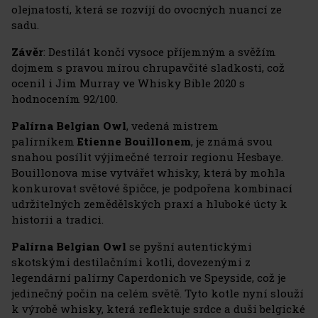
olejnatostí, která se rozvíjí do ovocných nuancí ze
sadu.
Závěr
: Destilát končí vysoce příjemným a svěžím
dojmem s pravou mírou chrupavčité sladkosti, což
ocenil i Jim Murray ve Whisky Bible 2020 s
hodnocením 92/100.
Palírna Belgian Owl
, vedená mistrem
palírníkem
Etienne Bouillonem
, je známá svou
snahou posílit výjimečné terroir regionu Hesbaye.
Bouillonova mise vytvářet whisky, která by mohla
konkurovat světové špičce, je podpořena kombinací
udržitelných zemědělských praxí a hluboké úcty k
historii a tradici.
Palírna Belgian Owl
se pyšní autentickými
skotskými destilačními kotli, dovezenými z
legendární palírny Caperdonich ve Speyside, což je
jedinečný počin na celém světě. Tyto kotle nyní slouží
k výrobě whisky, která reflektuje srdce a duši belgické