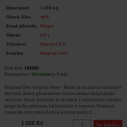
1.086 kg
Hmotnost:
46%
Obsah lihu:
Belgie
Země původu:
0.5 l
Objem:
Dexowl S.A.
Výrobce:
Belgian Owl
Značka:
Náš kód:
103081
Dostupnost:
Skladem
(> 5 ks)
Belgian Owl Origine New - Make je unikátní nezrající
destilát, který představuje čistou esenci belgického
terroiru. Tento produkt je vyroben z nejlepšího čistého
belgického ječmene, sklízeného v regionu Hesbaye,
známém pro své bohaté a úrodné půdy. D ...
1 025 Kč
Do košíku