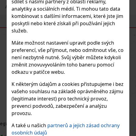
sdílet s našimi partnery z oblasti reklamy,
Adresa výrobce
: Dexowl S.A.
analytiky a sociálních médií. Ti mohou tato data
kombinovat s dalšími informacemi, které jste jim
poskytli nebo které získali při používání jejich
PODOBNÉ PRODUKTY
služeb.
Máte možnost nastavení upravit podle svých
preferencí, vše přijmout, nebo odmítnout vše, co
není nezbytně nutné. Svůj výběr můžete kdykoli
změnit znovuvyvoláním toho baneru pomocí
odkazu v patičce webu.
K některým údajům a cookies přistupujeme i bez
vašeho souhlasu na základě oprávněného zájmu
(legitimate interest) pro technický provoz,
prevenci podvodů, zabezpečení a analýzu
provozu.
Royal Salute 21Y The Harris Reed II D2 40% 0,7 l
A také u našich
partnerů a jejich zásad ochrany
osobních údajů