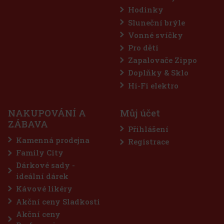
Hodinky
Sluneční brýle
Vonné svíčky
Pro děti
Zapalovače Zippo
Doplňky & Sklo
The Macallan A NIGHT ON EARTH IN SCOTLAND
Hi-Fi elektro
Highland Single Malt dárkový box 43% 0,7 l
SKLADEM
(> 5 ks)
NAKUPOVÁNÍ A
Můj účet
The Macallan A Night On Earth In Scotland v dárkovém boxu je
ZÁBAVA
sezónní limitovaná edice inspirovaná oslavami skotského Nového
Přihlášení
roku – Hogmanay. Zachycuje radost ze společných setkání, tradice
předávané po generace i hřejivou atmosféru zimní noci, kdy se
Kamenná prodejna
Registrace
4 225 Kč
3 492
Kč bez DPH
Family City
Do košíku
Dárkové sady -
ideální dárek
Kávové likéry
Akční ceny Sladkosti
Akční ceny