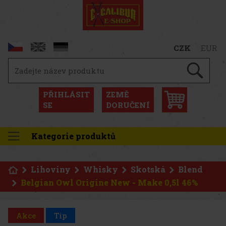
CZK
EUR
PŘIHLÁSIT
ZEMĚ
SE
DORUČENÍ
Kategorie produktů
Lihoviny
Whisky
Skotská
Blend
Belgian Owl Origine New - Make 0,5l 46%
Akce
Tip