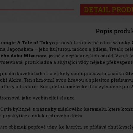
DETAIL PRO
Popis produ
rangie A Tale of Tokyo
je nová limitovaná edice whisky
a Japonskem – jeho kulturou, módou a jídlem. Trvalo celé j
kého dubu Mizunara
, jedné z nejžádanějších odrůd. Vznikl
stevnatá, protikladná a skýtající vždy nějaké překvapení! 
gnu dárkového balení a etikety spolupracovala značka
Gl
hi Akira. Ten zhmotnil svou hravou a spletitou představu
kultury a historie. Kompletní umělecké dílo vytvořené pro
Bronzová, jako vycházející slunce.
:
Ostře bylinné, s náznaky máslového karamelu, které kontra
e pryskyřice a dotek cedrového dřeva.
tro objímají pepřové tóny, ke kterým se přidává chuť kyse