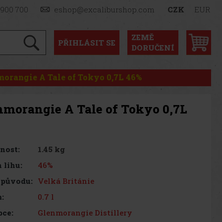
 900 700
eshop@excaliburshop.com
CZK
EUR
ZEMĚ
PŘIHLÁSIT
SE
DORUČENÍ
orangie A Tale of Tokyo 0,7L 46%
nmorangie A Tale of Tokyo 0,7L
1.45 kg
nost:
46%
 lihu:
Velká Británie
 původu:
0.7 l
:
Glenmorangie Distillery
bce: