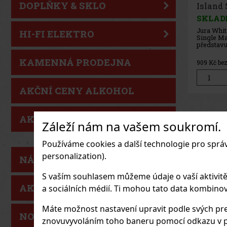
DOPLŇKY & SKLO
Single
Whisky
SKLAD
Laphroaig
HI-FI ELEKTRO
Malt Scot
single ma
Islay, kte
větrem oš
KAMENNÁ PRODEJNA
1 219
Kč b
svého po
určena p
rašelinov
hledají au
AKČNÍ CENY ALKOHOL
AKČNÍ CENY PARFUMERIE
Záleží nám na vašem soukromí.
Používáme cookies a další technologie pro sprá
personalization).
NÁŠ TIP
S vaším souhlasem můžeme údaje o vaší aktivitě (n
AKCE
a sociálních médií. Ti mohou tato data kombinovat
Máte možnost nastavení upravit podle svých pre
NOVÉ ZBOŽÍ
znovuvyvoláním toho baneru pomocí odkazu v p