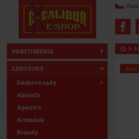
Česk
L
PARFUMERIE
LIHOVINY
Akce
Dárkové sady
Absinth
Aperitiv
Armaňak
Brandy