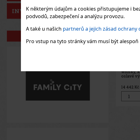
K některým údajům a cookies přistupujeme i bez
INVESTIČNÍ TIP
podvodů, zabezpečení a analýzu provozu.
A také u našich
partnerů a jejich zásad ochrany
NAŠE ZNAČKY
Pro vstup na tyto stránky vám musí být alespoň 1
J.Walk
Ghost a
Dund 1l
SKLAD
Johnnie W
Ghost and
je páté vy
která osla
uzavřenýc
7 769
Kč 
distilleri
zaměřuje 
palírnu P
Glasgow, j