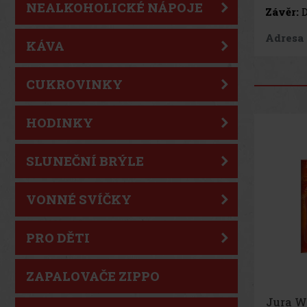
NEALKOHOLICKÉ NÁPOJE
Závěr:
Adresa
KÁVA
CUKROVINKY
HODINKY
SLUNEČNÍ BRÝLE
VONNÉ SVÍČKY
PRO DĚTI
ZAPALOVAČE ZIPPO
Laphro