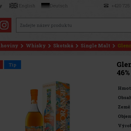
y
English
Deutsch
+420 725
ihoviny
Whisky
Skotská
Single Malt
Glenm
Gle
Tip
46%
Hmot
Obsah
Země
Objem
Výro