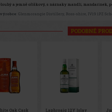
Dlouhý a jemně oříškový, s náznaky mandlí, mandarinek, p
 výrobce
: Glenmorangie Distillery, Ross-shire, IV19 1PZ Sch
PODOBNÉ PRO
aig 12Y Islay
Jura 13Y Island Single
Ar