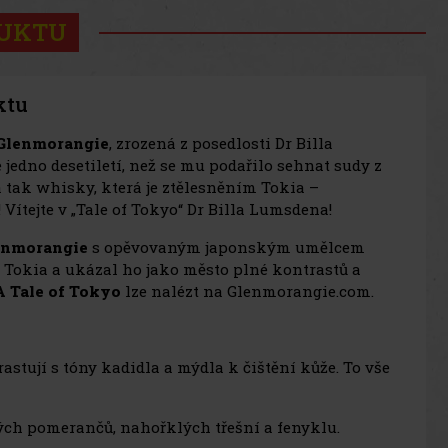
DUKTU
ktu
Glenmorangie
, zrozená z posedlosti Dr Billa
edno desetiletí, než se mu podařilo sehnat sudy z
a tak whisky, která je ztělesněním Tokia –
Vítejte v „Tale of Tokyo“ Dr Billa Lumsdena!
enmorangie
s opěvovaným japonským umělcem
 Tokia a ukázal ho jako město plné kontrastů a
A Tale of Tokyo
lze nalézt na Glenmorangie.com.
stují s tóny kadidla a mýdla k čištění kůže. To vše
lých pomerančů, nahořklých třešní a fenyklu.