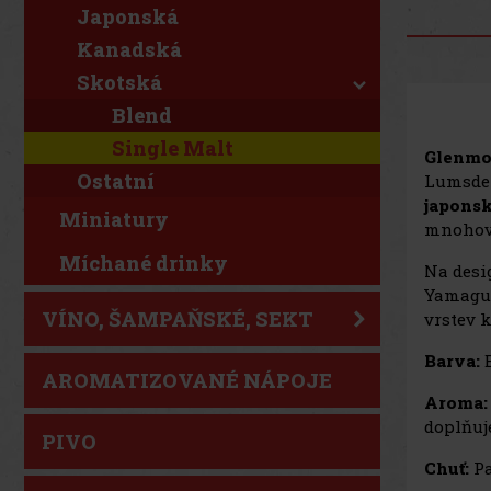
Japonská
Kanadská
Skotská
Blend
Single Malt
Glenmo
Ostatní
Lumsden
japons
Miniatury
mnohovr
Míchané drinky
Na desi
Yamaguc
VÍNO, ŠAMPAŇSKÉ, SEKT
vrstev 
Barva:
AROMATIZOVANÉ NÁPOJE
Aroma
doplňuj
PIVO
Chuť:
Pa