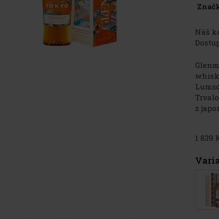
Značk
Náš kó
Dostup
Glenmo
whisky
Lumsd
Trvalo
z japo
1 839 
Vari