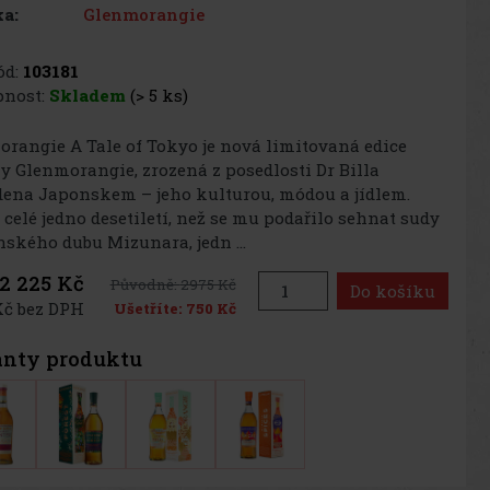
Glenmorangie
a:
d:
103181
nost:
Skladem
(> 5 ks)
rangie A Tale of Tokyo je nová limitovaná edice
 Glenmorangie, zrozená z posedlosti Dr Billa
ena Japonskem – jeho kulturou, módou a jídlem.
 celé jedno desetiletí, než se mu podařilo sehnat sudy
nského dubu Mizunara, jedn ...
2 225 Kč
Původně:
2975 Kč
Do košíku
Kč bez DPH
Ušetříte:
750 Kč
anty produktu