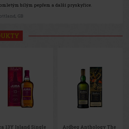
omletým bílým pepřem a další pryskyřice.
ottland, GB
DUKTY
dbeg Anthology The
Glenmorangie A Tale