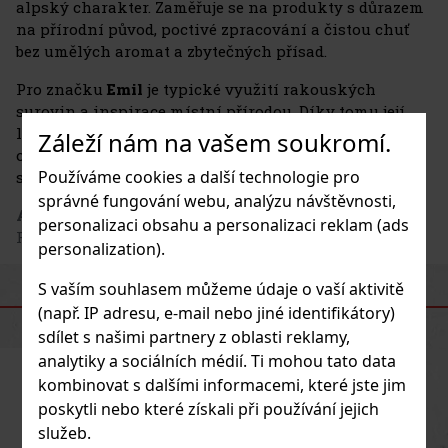
alpský charakter. Zaměřuje se na produkty s důrazem
na přírodní původ, poctivé zpracování a čistou chuť
bez umělých aromat a zbytečných přísad.
Pro značku
Emil
je typické využití rakouských
surovin a inspirace místní přírodou. Díky tomu její
likéry a destiláty nesou výrazný regionální rukopis a
Záleží nám na vašem soukromí.
oslovují zákazníky, kteří hledají autentické alpské
Používáme cookies a další technologie pro
speciality s originálním vzhledem i chutí.
správné fungování webu, analýzu návštěvnosti,
Adresa výrobce
: Emil e.U. distillery, Auleiten 20, 4910
personalizaci obsahu a personalizaci reklam (ads
Ried im Innkreis, AT
personalization).
S vaším souhlasem můžeme údaje o vaší aktivitě
PODOBNÉ PRODUKTY
(např. IP adresu, e-mail nebo jiné identifikátory)
sdílet s našimi partnery z oblasti reklamy,
analytiky a sociálních médií. Ti mohou tato data
kombinovat s dalšími informacemi, které jste jim
poskytli nebo které získali při používání jejich
služeb.