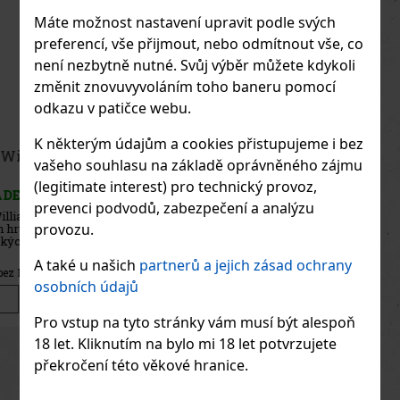
Máte možnost nastavení upravit podle svých
preferencí, vše přijmout, nebo odmítnout vše, co
není nezbytně nutné. Svůj výběr můžete kdykoli
změnit znovuvyvoláním toho baneru pomocí
odkazu v patičce webu.
K některým údajům a cookies přistupujeme i bez
Emil Meruňkovice 0,1l 35%
vašeho souhlasu na základě oprávněného zájmu
(legitimate interest) pro technický provoz,
SKLADEM
(> 5 ks)
prevenci podvodů, zabezpečení a analýzu
Emil Meruňkovice je rakouský ovocný destilát z ručně sbíraných,
provozu.
sluncem zralých meruněk. Vyrábí se ze 100% rakouských surovin,
bez přidaného cukru a bez umělých aromat, aby co nejvěrněji
zachytil čistý ovocný charakter meruněk v jejich přirozené podo
A také u našich
partnerů a jejich zásad ochrany
198 Kč
164
Kč bez DPH
osobních údajů
Do košíku
Pro vstup na tyto stránky vám musí být alespoň
18 let. Kliknutím na bylo mi 18 let potvrzujete
Previous
Next
překročení této věkové hranice.