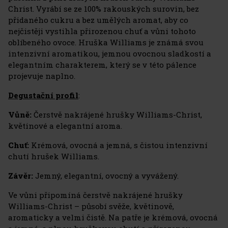
Christ. Vyrábí se ze 100% rakouských surovin, bez
přidaného cukru a bez umělých aromat, aby co
nejčistěji vystihla přirozenou chuť a vůni tohoto
oblíbeného ovoce. Hruška Williams je známá svou
intenzivní aromatikou, jemnou ovocnou sladkostí a
elegantním charakterem, který se v této pálence
projevuje naplno.
Degustační profil
:
Vůně:
Čerstvě nakrájené hrušky Williams-Christ,
květinové a elegantní aroma.
Chuť:
Krémová, ovocná a jemná, s čistou intenzivní
chutí hrušek Williams.
Závěr:
Jemný, elegantní, ovocný a vyvážený.
Ve vůni připomíná čerstvě nakrájené hrušky
Williams-Christ – působí svěže, květinově,
aromaticky a velmi čistě. Na patře je krémová, ovocná