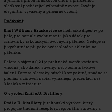
a jemná, s plnou hruškovou chutí a přirozenou
sladkostí pocházející výhradně z ovoce. Závěr je
elegantní, vyvážený a příjemně ovocný.
Podávání
:
Emil Williams Hruškovice
se hodí jako digestiv po
jídle, pro pomalé vychutnání i jako dárek pro
milovníky rakouských ovocných pálenek. Nejlépe si
ji vychutnáte při pokojové teplotě ve sklenici na
pálenku.
Balení o objemu
0,2 l
je praktická menší varianta
vhodná jako dárek, suvenýr nebo ochutnávkové
balení. Formát placatky působí kompaktně, snadno se
přenáší a zároveň nabízí výraznější prezentaci než
klasická miniatura.
O výrobci Emil e.U. Distillery
:
Emil e.U. Distillery
je rakouský výrobce, který
propojuje tradiční receptury, regionální suroviny a