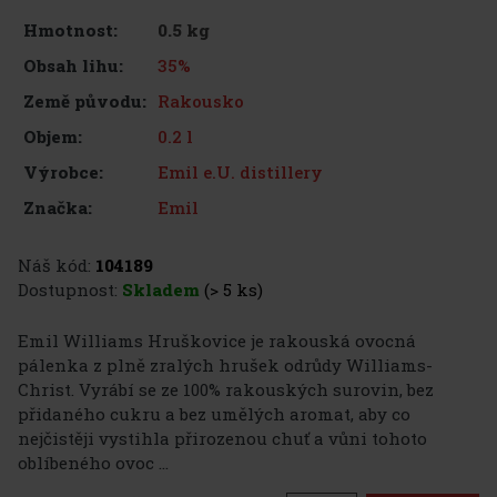
0.5 kg
Hmotnost:
35%
Obsah lihu:
Rakousko
Země původu:
0.2 l
Objem:
Emil e.U. distillery
Výrobce:
Emil
Značka:
Náš kód:
104189
Dostupnost:
Skladem
(> 5 ks)
Emil Williams Hruškovice je rakouská ovocná
pálenka z plně zralých hrušek odrůdy Williams-
Christ. Vyrábí se ze 100% rakouských surovin, bez
přidaného cukru a bez umělých aromat, aby co
nejčistěji vystihla přirozenou chuť a vůni tohoto
oblíbeného ovoc ...