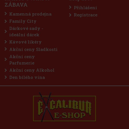
FLERET Tradice Meruňkovice je postavena na jediné odrůdě a
ZÁBAVA
jednom osvědčeném regionu. Základem jsou meruňky z oblasti
Přihlášení
Velkých Pavlovic, která je dlouhodobě považována za jednu z
nejlepších sadařských lokalit pro tuto plodinu. Degustační profil:
Kamenná prodejna
Registrace
Vel
337 Kč
279
Kč bez DPH
Family City
Do košíku
Dárkové sady -
ideální dárek
Kávové likéry
Akční ceny Sladkosti
Akční ceny
Parfumerie
Akční ceny Alkohol
Den bílého vína