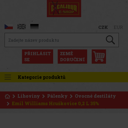
CZK
EUR
PŘIHLÁSIT
ZEMĚ
SE
DORUČENÍ
Kategorie produktů
Lihoviny
Pálenky
Ovocné destiláty
Emil Williams Hruškovice 0,2 L 35%