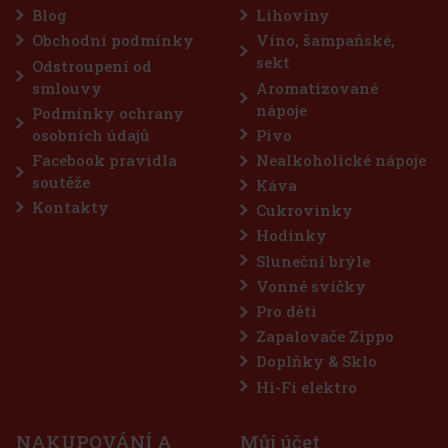
Tato výjimečná vínovice pochází z oblasti, kde příroda a réva tvoří
Blog
Lihoviny
dokonalou harmonii. Ocenění: Raspenava Wine Spirit Pál
Obchodní podmínky
Víno, šampaňské,
875 Kč
723
Kč bez DPH
sekt
Odstroupení od
Do košíku
smlouvy
Aromatizované
nápoje
Podmínky ochrany
osobních údajů
Pivo
Sleva: 7%
Facebook pravidla
Nealkoholické nápoje
Akce
soutěže
Káva
Kontakty
Cukrovinky
Hodinky
Sluneční brýle
Vonné svíčky
Pro děti
Zapalovače Zippo
Doplňky & Sklo
FLERET Tradice Meruňkovice 40% 0,5 l
Hi-Fi elektro
SKLADEM
(> 5 ks)
NAKUPOVÁNÍ A
Můj účet