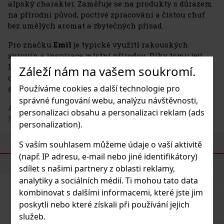
alpský charakter. Zaměřuje se na produkty s důrazem
na přírodní původ, poctivé zpracování a čistou chuť
bez umělých aromat a zbytečných přísad.
Pro značku
Emil
je typické využití rakouských
surovin a inspirace místní přírodou. Díky tomu její
likéry a destiláty nesou výrazný regionální rukopis a
Záleží nám na vašem soukromí.
oslovují zákazníky, kteří hledají autentické alpské
Používáme cookies a další technologie pro
speciality s originálním vzhledem i chutí.
správné fungování webu, analýzu návštěvnosti,
Adresa výrobce
: Emil e.U. distillery, Auleiten 20, 4910
personalizaci obsahu a personalizaci reklam (ads
Ried im Innkreis, AT
personalization).
S vaším souhlasem můžeme údaje o vaší aktivitě
PODOBNÉ PRODUKTY
(např. IP adresu, e-mail nebo jiné identifikátory)
sdílet s našimi partnery z oblasti reklamy,
analytiky a sociálních médií. Ti mohou tato data
kombinovat s dalšími informacemi, které jste jim
poskytli nebo které získali při používání jejich
služeb.