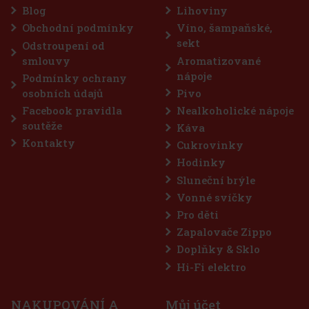
Tato výjimečná vínovice pochází z oblasti, kde příroda a réva tvoří
Blog
Lihoviny
dokonalou harmonii. Ocenění: Raspenava Wine Spirit Pál
Obchodní podmínky
Víno, šampaňské,
875 Kč
723
Kč bez DPH
sekt
Odstroupení od
Do košíku
smlouvy
Aromatizované
nápoje
Podmínky ochrany
osobních údajů
Pivo
Sleva: 7%
Facebook pravidla
Nealkoholické nápoje
Akce
soutěže
Káva
Kontakty
Cukrovinky
Hodinky
Sluneční brýle
Vonné svíčky
Pro děti
Zapalovače Zippo
Doplňky & Sklo
FLERET Tradice Meruňkovice 40% 0,5 l
Hi-Fi elektro
SKLADEM
(> 5 ks)
NAKUPOVÁNÍ A
Můj účet