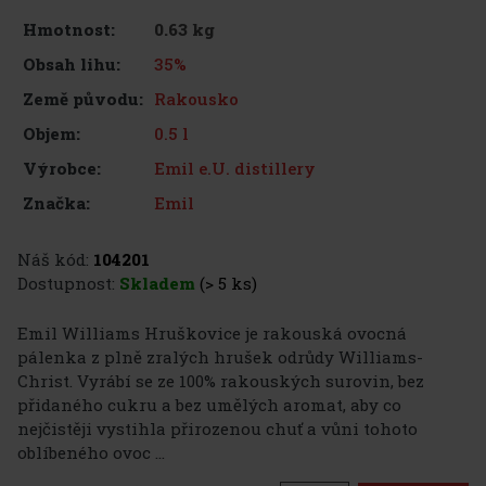
0.63 kg
Hmotnost:
35%
Obsah lihu:
Rakousko
Země původu:
0.5 l
Objem:
Emil e.U. distillery
Výrobce:
Emil
Značka:
Náš kód:
104201
Dostupnost:
Skladem
(> 5 ks)
Emil Williams Hruškovice je rakouská ovocná
pálenka z plně zralých hrušek odrůdy Williams-
Christ. Vyrábí se ze 100% rakouských surovin, bez
přidaného cukru a bez umělých aromat, aby co
nejčistěji vystihla přirozenou chuť a vůni tohoto
oblíbeného ovoc ...