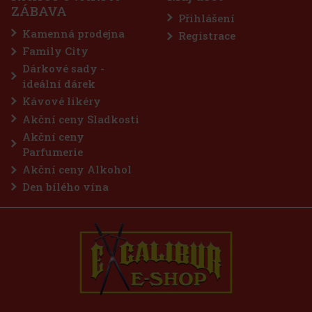
FLERET Tradice Meruňkovice je postavena na jediné odrůdě a
ZÁBAVA
jednom osvědčeném regionu. Základem jsou meruňky z oblasti
Přihlášení
Velkých Pavlovic, která je dlouhodobě považována za jednu z
nejlepších sadařských lokalit pro tuto plodinu. Degustační profil:
Kamenná prodejna
Registrace
Vel
337 Kč
279
Kč bez DPH
Family City
Do košíku
Dárkové sady -
ideální dárek
Kávové likéry
Akční ceny Sladkosti
Akční ceny
Parfumerie
Akční ceny Alkohol
Den bílého vína