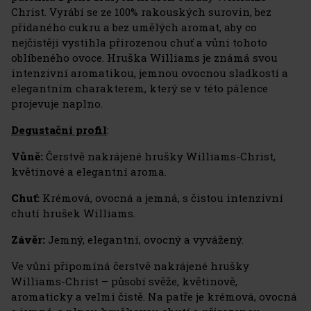
Christ. Vyrábí se ze 100% rakouských surovin, bez
přidaného cukru a bez umělých aromat, aby co
nejčistěji vystihla přirozenou chuť a vůni tohoto
oblíbeného ovoce. Hruška Williams je známá svou
intenzivní aromatikou, jemnou ovocnou sladkostí a
elegantním charakterem, který se v této pálence
projevuje naplno.
Degustační profil
:
Vůně:
Čerstvě nakrájené hrušky Williams-Christ,
květinové a elegantní aroma.
Chuť:
Krémová, ovocná a jemná, s čistou intenzivní
chutí hrušek Williams.
Závěr:
Jemný, elegantní, ovocný a vyvážený.
Ve vůni připomíná čerstvě nakrájené hrušky
Williams-Christ – působí svěže, květinově,
aromaticky a velmi čistě. Na patře je krémová, ovocná