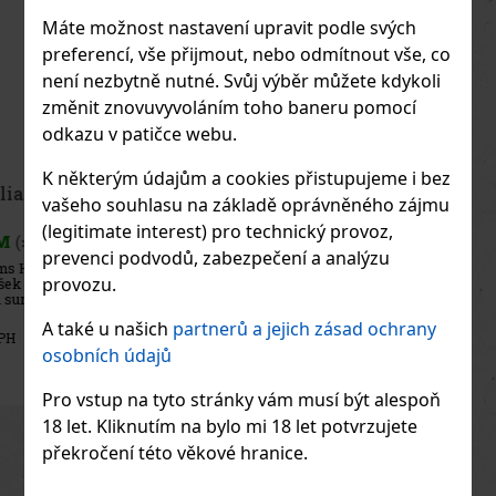
Máte možnost nastavení upravit podle svých
preferencí, vše přijmout, nebo odmítnout vše, co
není nezbytně nutné. Svůj výběr můžete kdykoli
změnit znovuvyvoláním toho baneru pomocí
odkazu v patičce webu.
K některým údajům a cookies přistupujeme i bez
Emil Meruňkovice 0,1l 35%
vašeho souhlasu na základě oprávněného zájmu
(legitimate interest) pro technický provoz,
SKLADEM
(> 5 ks)
prevenci podvodů, zabezpečení a analýzu
Emil Meruňkovice je rakouský ovocný destilát z ručně sbíraných,
provozu.
sluncem zralých meruněk. Vyrábí se ze 100% rakouských surovin,
bez přidaného cukru a bez umělých aromat, aby co nejvěrněji
zachytil čistý ovocný charakter meruněk v jejich přirozené podo
A také u našich
partnerů a jejich zásad ochrany
198 Kč
164
Kč bez DPH
osobních údajů
Do košíku
Pro vstup na tyto stránky vám musí být alespoň
18 let. Kliknutím na bylo mi 18 let potvrzujete
Previous
Next
překročení této věkové hranice.