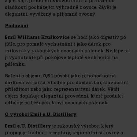
a jemná, s plnou hruškovou chutí a přirozenou
sladkostí pocházející výhradně z ovoce. Závěr je
elegantní, vyvážený a příjemně ovocný.
Podávání
:
Emil Williams Hruškovice
se hodí jako digestiv po
jídle, pro pomalé vychutnání i jako dárek pro
milovníky rakouských ovocných pálenek. Nejlépe si
ji vychutnáte při pokojové teplotě ve sklenici na
pálenku.
Balení o objemu
0,5 l
působí jako plnohodnotná
dárková varianta, vhodná pro domácí bar, slavnostní
příležitost nebo jako reprezentativní dárek. Větší
objem doplňuje elegantní provedení, které produkt
odlišuje od běžných lahví ovocných pálenek.
O výrobci Emil e.U. Distillery
:
Emil e.U. Distillery
je rakouský výrobce, který
propojuje tradiční receptury, regionální suroviny a