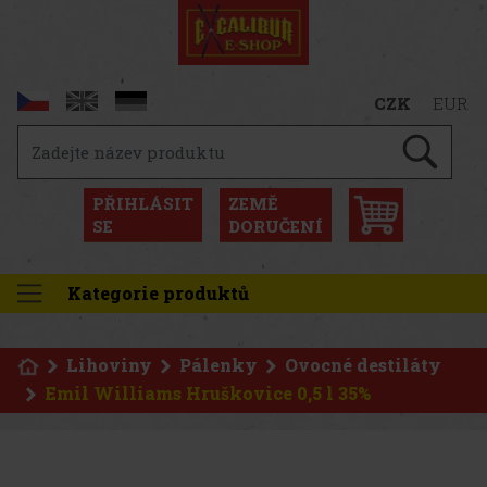
CZK
EUR
PŘIHLÁSIT
ZEMĚ
SE
DORUČENÍ
Kategorie produktů
Lihoviny
Pálenky
Ovocné destiláty
Emil Williams Hruškovice 0,5 l 35%