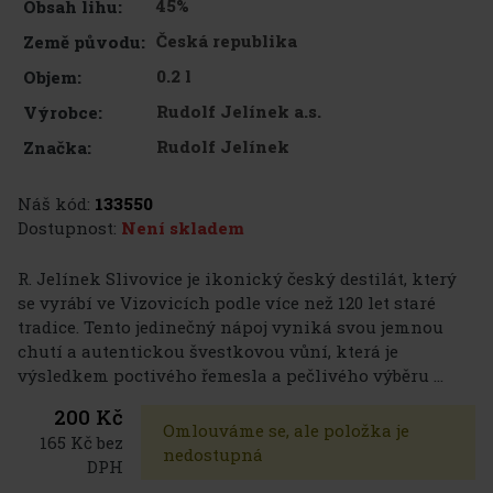
45%
Obsah lihu:
Česká republika
Země původu:
0.2 l
Objem:
Rudolf Jelínek a.s.
Výrobce:
Rudolf Jelínek
Značka:
Náš kód:
133550
Dostupnost:
Není skladem
R. Jelínek Slivovice je ikonický český destilát, který
se vyrábí ve Vizovicích podle více než 120 let staré
tradice. Tento jedinečný nápoj vyniká svou jemnou
chutí a autentickou švestkovou vůní, která je
výsledkem poctivého řemesla a pečlivého výběru ...
200 Kč
Omlouváme se, ale položka je
165 Kč bez
nedostupná
DPH