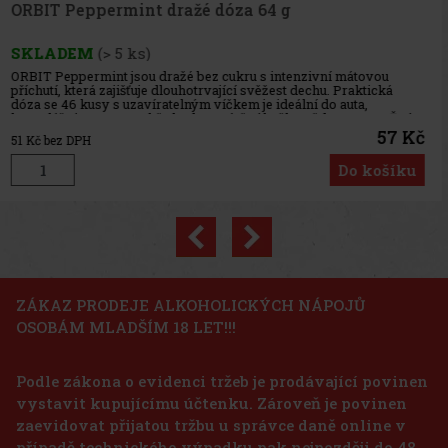
Previous
Next
ZÁKAZ PRODEJE ALKOHOLICKÝCH NÁPOJŮ
OSOBÁM MLADŠÍM 18 LET!!!
Podle zákona o evidenci tržeb je prodávající povinen
vystavit kupujícímu účtenku. Zároveň je povinen
zaevidovat přijatou tržbu u správce daně online v
případě technického výpadku pak nejpozději do 48