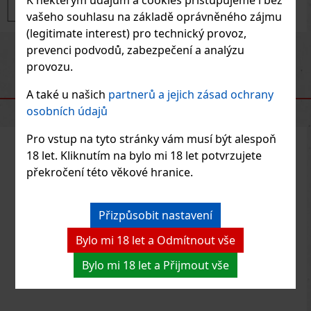
K některým údajům a cookies přistupujeme i bez
vašeho souhlasu na základě oprávněného zájmu
(legitimate interest) pro technický provoz,
prevenci podvodů, zabezpečení a analýzu
Previous
Next
provozu.
A také u našich
partnerů a jejich zásad ochrany
DOPORUČENÉ PRODUKTY
osobních údajů
Pro vstup na tyto stránky vám musí být alespoň
18 let. Kliknutím na bylo mi 18 let potvrzujete
překročení této věkové hranice.
Přizpůsobit nastavení
Bylo mi 18 let a Odmítnout vše
Bylo mi 18 let a Přijmout vše