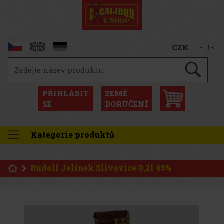
CZK
EUR
PŘIHLÁSIT
ZEMĚ
SE
DORUČENÍ
Kategorie produktů
Rudolf Jelínek Slivovice 0,2l 45%