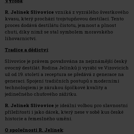
Výroba
:
R. Jelínek Slivovice
vzniká z vyzrálého švestkového
kvasu, který prochází trojstupňovou destilací. Tento
proces dodává destilátu čistotu, jemnost a plnost
chuti, díky nimž se stal symbolem moravského
lihovarnictví.
Tradice a dědictví
:
Slivovice je právem považována za nejznámější český
ovocný destilát. Rodina Jelínků ji vyrábí ve Vizovicích
už od 19. století a receptura se předává z generace na
generaci. Spojení tradičních postupů s moderními
technologiemi je zárukou špičkové kvality a
jedinečného chuťového zážitku.
R. Jelínek Slivovice
je ideální volbou pro slavnostní
příležitosti i jako dárek, který nese v sobě kus české
historie a řemeslného umění.
O společnosti R. Jelínek
: