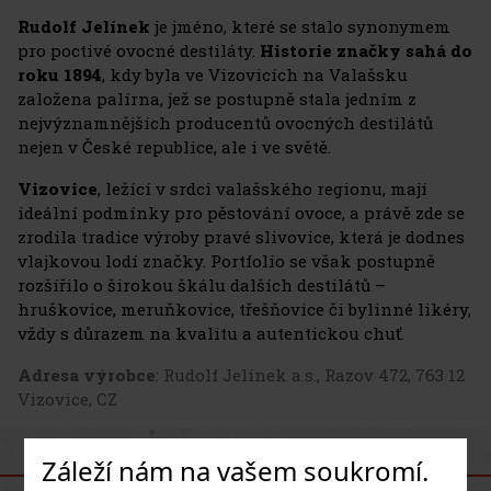
Rudolf Jelínek
je jméno, které se stalo synonymem
pro poctivé ovocné destiláty.
Historie značky sahá do
roku 1894
, kdy byla ve Vizovicích na Valašsku
založena palírna, jež se postupně stala jedním z
nejvýznamnějších producentů ovocných destilátů
nejen v České republice, ale i ve světě.
Vizovice
, ležící v srdci valašského regionu, mají
ideální podmínky pro pěstování ovoce, a právě zde se
zrodila tradice výroby pravé slivovice, která je dodnes
vlajkovou lodí značky. Portfolio se však postupně
rozšířilo o širokou škálu dalších destilátů –
hruškovice, meruňkovice, třešňovice či bylinné likéry,
vždy s důrazem na kvalitu a autentickou chuť.
Adresa výrobce
: Rudolf Jelínek a.s., Razov 472, 763 12
Vizovice, CZ
Záleží nám na vašem soukromí.
PODOBNÉ PRODUKTY