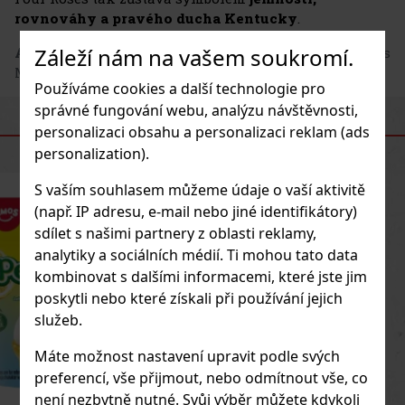
rovnováhy a pravého ducha Kentucky
.
Záleží nám na vašem soukromí.
Adresa výrobce
: Four Roses Distillery LLC, 1224 Bonds
Mill Rd, KY 40342 Lawrenceburg, US
Používáme cookies a další technologie pro
správné fungování webu, analýzu návštěvnosti,
PODOBNÉ PRODUKTY
personalizaci obsahu a personalizaci reklam (ads
personalization).
S vaším souhlasem můžeme údaje o vaší aktivitě
Novinka
(např. IP adresu, e-mail nebo jiné identifikátory)
sdílet s našimi partnery z oblasti reklamy,
analytiky a sociálních médií. Ti mohou tato data
kombinovat s dalšími informacemi, které jste jim
poskytli nebo které získali při používání jejich
služeb.
Máte možnost nastavení upravit podle svých
preferencí, vše přijmout, nebo odmítnout vše, co
není nezbytně nutné. Svůj výběr můžete kdykoli