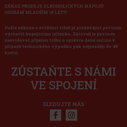
ZÁKAZ PRODEJE ALKOHOLICKÝCH NÁPOJŮ
OSOBÁM MLADŠÍM 18 LET!!!
Peelerz Gummy Grape 65g
Podle zákona o evidenci tržeb je prodávající povinen
SKLADEM
(> 5 ks)
vystavit kupujícímu účtenku. Zároveň je povinen
zaevidovat přijatou tržbu u správce daně online v
případě technického výpadku pak nejpozději do 48
37 Kč
hodin.
33
Kč bez DPH
ORBIT Spearmint dražé dóza 64 g
Do košíku
ZŮSTAŇTE S NÁMI
SKLADEM
(> 5 ks)
ORBIT Spearmint jsou žvýkačky bez cukru s osvěžující příchutí
zelené máty (spearmint), které přinášejí dlouhotrvající svěžest
Novinka
VE SPOJENÍ
dechu po každém žvýkání. Praktická dóza obsahuje 46 dražé a
díky kompaktnímu provedení ji můžete mít stále po ruce – v autě,
57 Kč
51
Kč bez DPH
Do košíku
SLEDUJTE NÁS
Sleva: 43%