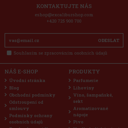
Akce
KONTAKTUJTE NÁS
eshop@excaliburshop.com
Peelerz Gummy Banana 65g
+420 725 900 700
SKLADEM
(> 5 ks)
ODESLAT
Souhlasím se zpracováním osobních údajů
37 Kč
33
Kč bez DPH
Airwaves Extreme dražé dóza 64 g
Do košíku
NÁŠ E-SHOP
PRODUKTY
SKLADEM
(> 5 ks)
AIRWAVES Extreme jsou bezcukrové žvýkačky určené pro
Úvodní stránka
Parfumerie
všechny, kteří vyhledávají maximálně intenzivní mentolové
osvěžení. Silná kombinace chladivých mentolových tónů přináší
Blog
Lihoviny
okamžitý pocit svěžesti a dlouhotrvající svěží dech. Praktická dóza
Obchodní podmínky
Víno, šampaňské,
obsahuje
57 Kč
51
Kč bez DPH
sekt
Odstroupení od
Do košíku
smlouvy
Aromatizované
nápoje
Podmínky ochrany
osobních údajů
Pivo
Sleva: 43%