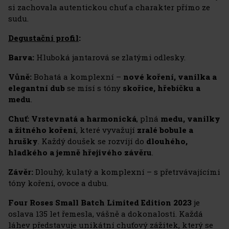
si zachovala autentickou chuť a charakter přímo ze
sudu.
Degustační profil
:
Barva:
Hluboká jantarová se zlatými odlesky.
Vůně:
Bohatá a komplexní –
nové koření, vanilka a
elegantní dub
se mísí s tóny
skořice, hřebíčku a
medu
.
Chuť:
Vrstevnatá a harmonická
, plná
medu, vanilky
a žitného koření
, které vyvažují
zralé bobule a
hrušky
. Každý doušek se rozvíjí do
dlouhého,
hladkého a jemně hřejivého závěru
.
Závěr:
Dlouhý, kulatý a komplexní – s přetrvávajícími
tóny koření, ovoce a dubu.
Four Roses Small Batch Limited Edition 2023
je
oslava 135 let řemesla, vášně a dokonalosti. Každá
láhev představuje unikátní chuťový zážitek, který se