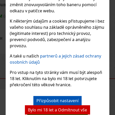
změnit znovuvyvoláním toho baneru pomocí
Peelerz Gummy White Peach 65g
odkazu v patičce webu.
SKLADEM
(> 5 ks)
K některým údajům a cookies přistupujeme i bez
vašeho souhlasu na základě oprávněného zájmu
(legitimate interest) pro technický provoz,
37 Kč
33
Kč bez DPH
prevenci podvodů, zabezpečení a analýzu
provozu.
Do košíku
A také u našich
partnerů a jejich zásad ochrany
Previous
Next
osobních údajů
Novinka
Pro vstup na tyto stránky vám musí být alespoň
DOPORUČENÉ PRODUKTY
18 let. Kliknutím na bylo mi 18 let potvrzujete
překročení této věkové hranice.
Sleva: 43%
Přizpůsobit nastavení
Akce
Bylo mi 18 let a Odmítnout vše