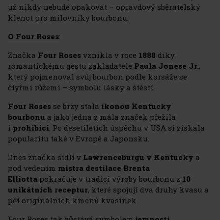
už nikdy nebude opakovat – opravdový sběratelský
klenot pro milovníky bourbonu.
O Four Roses
:
Značka
Four Roses
vznikla v roce
1888
díky
romantickému gestu zakladatele
Paula Jonese Jr.
,
který pojmenoval svůj bourbon podle korsáže se
čtyřmi růžemi – symbolu lásky a štěstí.
Four Roses
se brzy stala
ikonou Kentucky
bourbonu
a jako jedna z mála značek přežila
i
prohibici
. Po desetiletích úspěchu v USA si získala
popularitu také v Evropě a Japonsku.
Dnes značka sídlí v
Lawrenceburgu v Kentucky
a
pod vedením
mistra destilace Brenta
Elliotta
pokračuje v tradici výroby bourbonu z
10
unikátních receptur
, které spojují dva druhy kvasu a
pět originálních kmenů kvasinek.
Four Roses tak zůstává symbolem
jemnosti,