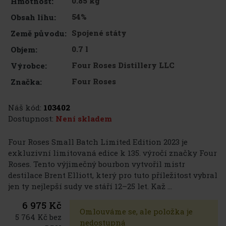
0.85 kg
Hmotnost:
54%
Obsah lihu:
Spojené státy
Země původu:
0.7 l
Objem:
Four Roses Distillery LLC
Výrobce:
Four Roses
Značka:
Náš kód:
103402
Dostupnost:
Není skladem
Four Roses Small Batch Limited Edition 2023 je
exkluzivní limitovaná edice k 135. výročí značky Four
Roses. Tento výjimečný bourbon vytvořil mistr
destilace Brent Elliott, který pro tuto příležitost vybral
jen ty nejlepší sudy ve stáří 12–25 let. Kaž ...
6 975 Kč
Omlouváme se, ale položka je
5 764 Kč bez
nedostupná