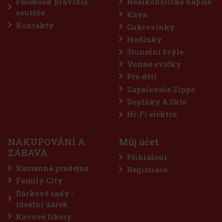
Facebook pravidla
Nealkoholické nápoje
Akce
soutěže
Káva
Kontakty
Cukrovinky
Hodinky
Sluneční brýle
Vonné svíčky
Pro děti
Zapalovače Zippo
Doplňky & Sklo
Airwaves Cassis dražé dóza 64 g
Hi-Fi elektro
SKLADEM
(> 5 ks)
NAKUPOVÁNÍ A
Můj účet
AIRWAVES Cool Cassis jsou žvýkačky bez cukru, které spojují
ZÁBAVA
intenzivní chuť černého rybízu s výraznou mentolovou svěžestí.
Přihlášení
Originální kombinace ovocných a chladivých tónů přináší
dlouhotrvající osvěžení a příjemný pocit svěžího dechu. Praktická
Kamenná prodejna
Registrace
dóza
57 Kč
51
Kč bez DPH
Family City
Do košíku
Dárkové sady -
ideální dárek
Kávové likéry