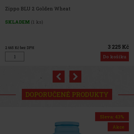
 2 Golden Wheat
1 ks)
3 225 Kč
H
Do košíku
Previous
Next
DOPORUČENÉ PRODUKTY
Sleva: 43%
Akce