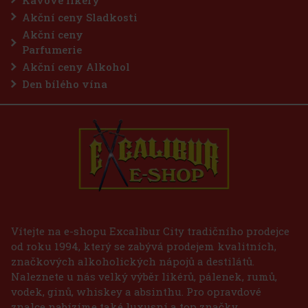
Akční ceny Sladkosti
Akční ceny
Parfumerie
Akční ceny Alkohol
Den bílého vína
Vítejte na e-shopu Excalibur City tradičního prodejce
od roku 1994, který se zabývá prodejem kvalitních,
značkových alkoholických nápojů a destilátů.
Naleznete u nás velký výběr likérů, pálenek, rumů,
vodek, ginů, whiskey a absinthu. Pro opravdové
znalce nabízíme také luxusní a top značky.