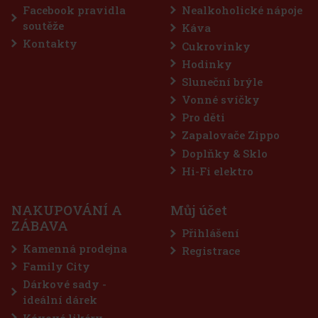
Facebook pravidla
Nealkoholické nápoje
Akce
soutěže
Káva
Kontakty
Cukrovinky
Hodinky
Sluneční brýle
Vonné svíčky
Pro děti
Zapalovače Zippo
Doplňky & Sklo
xtreme dražé dóza 64 g
Hi-Fi elektro
> 5 ks)
NAKUPOVÁNÍ A
Můj účet
reme jsou bezcukrové žvýkačky určené pro
ZÁBAVA
 vyhledávají maximálně intenzivní mentolové
Přihlášení
ná kombinace chladivých mentolových tónů přináší
 svěžesti a dlouhotrvající svěží dech. Praktická dóza
Kamenná prodejna
Registrace
57 Kč
Family City
Do košíku
Dárkové sady -
ideální dárek
Kávové likéry