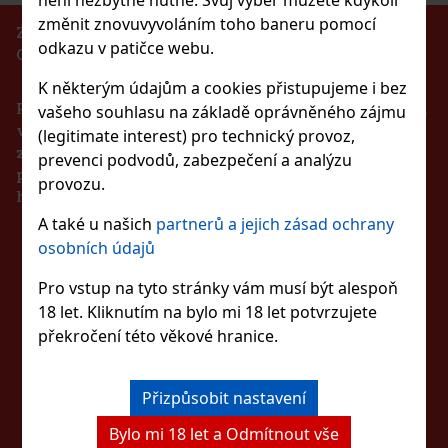
změnit znovuvyvoláním toho baneru pomocí
ZÁKAZ PRODEJE ALKOHOLICKÝCH NÁPOJŮ
odkazu v patičce webu.
OSOBÁM MLADŠÍM 18 LET!!!
2 Hi pol Brass
K některým údajům a cookies přistupujeme i bez
Podle zákona o evidenci tržeb je prodávající povinen
3 ks)
vašeho souhlasu na základě oprávněného zájmu
vystavit kupujícímu účtenku. Zároveň je povinen
(legitimate interest) pro technický provoz,
zaevidovat přijatou tržbu u správce daně online v
prevenci podvodů, zabezpečení a analýzu
případě technického výpadku pak nejpozději do 48
provozu.
3 475 Kč
hodin.
PH
rmelon dražé dóza 64 g
A také u našich
partnerů a jejich zásad ochrany
Do košíku
ZŮSTAŇTE S NÁMI
> 5 ks)
osobních údajů
lon jsou žvýkačky bez cukru s osvěžující
chutí, které přinášejí dlouhotrvající ovocnou chuť a
Pro vstup na tyto stránky vám musí být alespoň
Novinka
VE SPOJENÍ
raktická dóza obsahuje 46 dražé a díky kompaktnímu
18 let. Kliknutím na bylo mi 18 let potvrzujete
ní do auta, kanceláře, kabelky nebo batohu, takže
57 Kč
překročení této věkové hranice.
Do košíku
SLEDUJTE NÁS
Přizpůsobit nastavení
Sleva: 43%
Bylo mi 18 let a Odmítnout vše