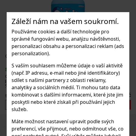
 2 Fleetwood
Záleží nám na vašem soukromí.
2 ks)
Používáme cookies a další technologie pro
správné fungování webu, analýzu návštěvnosti,
personalizaci obsahu a personalizaci reklam (ads
4 975 Kč
personalization).
H
ermint dražé dóza 64 g
Do košíku
S vaším souhlasem můžeme údaje o vaší aktivitě
> 5 ks)
(např. IP adresu, e-mail nebo jiné identifikátory)
int jsou dražé bez cukru s intenzivní mátovou
sdílet s našimi partnery z oblasti reklamy,
 zajišťuje dlouhotrvající svěžest dechu. Praktická
y s uzavíratelným víčkem je ideální do auta,
analytiky a sociálních médií. Ti mohou tato data
 cesty, takže budete mít žvýkačky vždy po ruce. Žvý
kombinovat s dalšími informacemi, které jste jim
57 Kč
poskytli nebo které získali při používání jejich
Do košíku
služeb.
Máte možnost nastavení upravit podle svých
Previous
Next
Sleva: 43%
preferencí, vše přijmout, nebo odmítnout vše, co
Akce
není nezbytně nutné. Svůj výběr můžete kdykoli