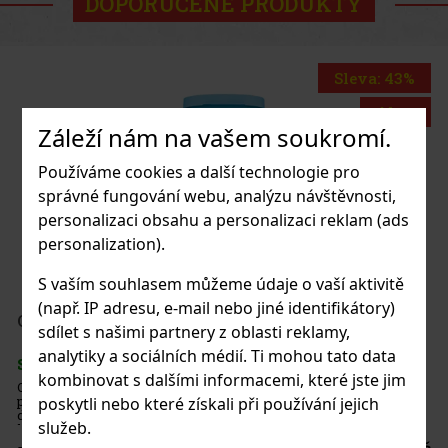
DOPORUČENÉ PRODUKTY
Sleva: 43%
Akce
Záleží nám na vašem soukromí.
Používáme cookies a další technologie pro
po BLU 2 Fleetwood
správné fungování webu, analýzu návštěvnosti,
personalizaci obsahu a personalizaci reklam (ads
LADEM
(2 ks)
personalization).
S vaším souhlasem můžeme údaje o vaší aktivitě
(např. IP adresu, e-mail nebo jiné identifikátory)
4 975 Kč
2
Kč bez DPH
IT Peppermint dražé dóza 64 g
sdílet s našimi partnery z oblasti reklamy,
Do košíku
analytiky a sociálních médií. Ti mohou tato data
LADEM
(> 5 ks)
kombinovat s dalšími informacemi, které jste jim
T Peppermint jsou dražé bez cukru s intenzivní mátovou
utí, která zajišťuje dlouhotrvající svěžest dechu. Praktická
poskytli nebo které získali při používání jejich
 se 46 kusy s uzavíratelným víčkem je ideální do auta,
služeb.
eláře i na cesty, takže budete mít žvýkačky vždy po ruce. Žvý