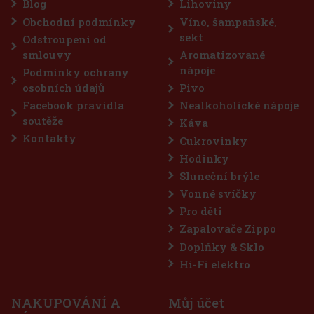
u po každém žvýkání. Praktická dóza obsahuje 46 dražé a
Blog
Lihoviny
 kompaktnímu provedení ji můžete mít stále po ruce – v autě,
Obchodní podmínky
Víno, šampaňské,
57 Kč
 bez DPH
sekt
Odstroupení od
Do košíku
smlouvy
Aromatizované
nápoje
Podmínky ochrany
osobních údajů
Pivo
Sleva: 43%
Facebook pravidla
Nealkoholické nápoje
Akce
soutěže
Káva
Kontakty
Cukrovinky
Hodinky
Sluneční brýle
Vonné svíčky
Pro děti
Zapalovače Zippo
Doplňky & Sklo
waves Extreme dražé dóza 64 g
Hi-Fi elektro
LADEM
(> 5 ks)
NAKUPOVÁNÍ A
Můj účet
AVES Extreme jsou bezcukrové žvýkačky určené pro