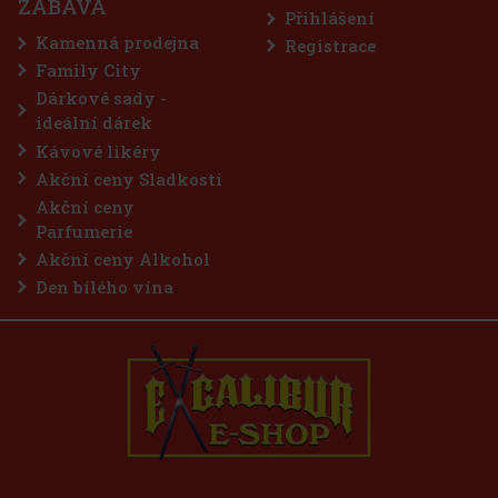
ZÁBAVA
hny, kteří vyhledávají maximálně intenzivní mentolové
Přihlášení
žení. Silná kombinace chladivých mentolových tónů přináší
žitý pocit svěžesti a dlouhotrvající svěží dech. Praktická dóza
Kamenná prodejna
Registrace
huje
57 Kč
 bez DPH
Family City
Do košíku
Dárkové sady -
ideální dárek
Kávové likéry
Akční ceny Sladkosti
Akční ceny
Parfumerie
Akční ceny Alkohol
Den bílého vína