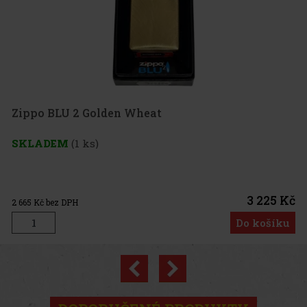
po BLU 2 Golden Wheat
LADEM
(1 ks)
3 225 Kč
5
Kč bez DPH
Do košíku
Previous
Next