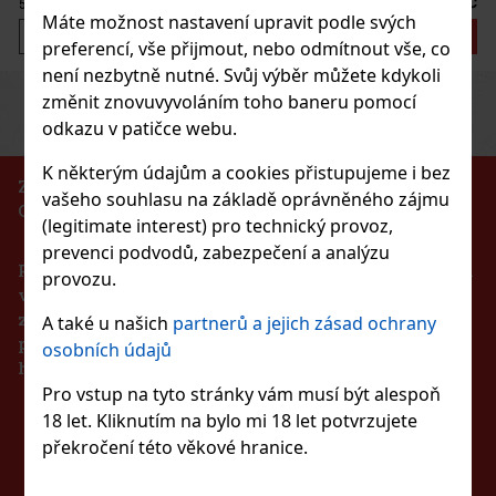
57 Kč
 bez DPH
Máte možnost nastavení upravit podle svých
Do košíku
preferencí, vše přijmout, nebo odmítnout vše, co
není nezbytně nutné. Svůj výběr můžete kdykoli
Previous
Next
změnit znovuvyvoláním toho baneru pomocí
Sleva: 43%
odkazu v patičce webu.
Akce
K některým údajům a cookies přistupujeme i bez
ZÁKAZ PRODEJE ALKOHOLICKÝCH NÁPOJŮ
vašeho souhlasu na základě oprávněného zájmu
OSOBÁM MLADŠÍM 18 LET!!!
po BLU 2 Hi pol Brass
(legitimate interest) pro technický provoz,
prevenci podvodů, zabezpečení a analýzu
Podle zákona o evidenci tržeb je prodávající povinen
LADEM
(3 ks)
provozu.
vystavit kupujícímu účtenku. Zároveň je povinen
zaevidovat přijatou tržbu u správce daně online v
A také u našich
partnerů a jejich zásad ochrany
případě technického výpadku pak nejpozději do 48
osobních údajů
3 475 Kč
hodin.
2
Kč bez DPH
IT Watermelon dražé dóza 64 g
Pro vstup na tyto stránky vám musí být alespoň
Do košíku
18 let. Kliknutím na bylo mi 18 let potvrzujete
ZŮSTAŇTE S NÁMI
LADEM
(> 5 ks)
překročení této věkové hranice.
T Watermelon jsou žvýkačky bez cukru s osvěžující
unovou příchutí, které přinášejí dlouhotrvající ovocnou chuť a
Novinka
VE SPOJENÍ
í dech. Praktická dóza obsahuje 46 dražé a díky kompaktnímu
í je ideální do auta, kanceláře, kabelky nebo batohu, takže