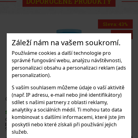
DOPORUČENÉ PRODUKTY
Sleva: 43%
Akce
Záleží nám na vašem soukromí.
Používáme cookies a další technologie pro
eetwood
správné fungování webu, analýzu návštěvnosti,
personalizaci obsahu a personalizaci reklam (ads
personalization).
S vaším souhlasem můžeme údaje o vaší aktivitě
(např. IP adresu, e-mail nebo jiné identifikátory)
4 975 Kč
nt dražé dóza 64 g
sdílet s našimi partnery z oblasti reklamy,
Do košíku
analytiky a sociálních médií. Ti mohou tato data
s)
kombinovat s dalšími informacemi, které jste jim
ou dražé bez cukru s intenzivní mátovou
ťuje dlouhotrvající svěžest dechu. Praktická
poskytli nebo které získali při používání jejich
avíratelným víčkem je ideální do auta,
služeb.
, takže budete mít žvýkačky vždy po ruce. Žvý