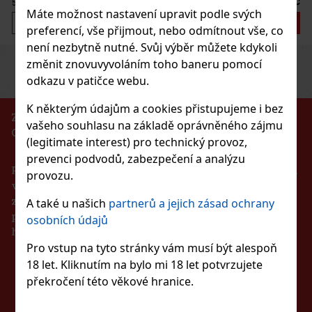
57 Kč
Máte možnost nastavení upravit podle svých
Do košíku
preferencí, vše přijmout, nebo odmítnout vše, co
není nezbytně nutné. Svůj výběr můžete kdykoli
Previous
Next
změnit znovuvyvoláním toho baneru pomocí
Sleva: 43%
odkazu v patičce webu.
Akce
K některým údajům a cookies přistupujeme i bez
ZÁKAZ PRODEJE ALKOHOLICKÝCH NÁPOJŮ
vašeho souhlasu na základě oprávněného zájmu
OSOBÁM MLADŠÍM 18 LET!!!
pol Brass
(legitimate interest) pro technický provoz,
prevenci podvodů, zabezpečení a analýzu
Podle zákona o evidenci tržeb je prodávající povinen
provozu.
vystavit kupujícímu účtenku. Zároveň je povinen
zaevidovat přijatou tržbu u správce daně online v
A také u našich
partnerů a jejich zásad ochrany
případě technického výpadku pak nejpozději do 48
osobních údajů
3 475 Kč
hodin.
on dražé dóza 64 g
Pro vstup na tyto stránky vám musí být alespoň
Do košíku
18 let. Kliknutím na bylo mi 18 let potvrzujete
ZŮSTAŇTE S NÁMI
s)
překročení této věkové hranice.
ou žvýkačky bez cukru s osvěžující
 které přinášejí dlouhotrvající ovocnou chuť a
Novinka
VE SPOJENÍ
ká dóza obsahuje 46 dražé a díky kompaktnímu
auta, kanceláře, kabelky nebo batohu, takže