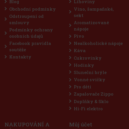
kání. Praktická dóza obsahuje 46 dražé a
Blog
Lihoviny
vedení ji můžete mít stále po ruce – v autě,
Obchodní podmínky
Víno, šampaňské,
57 Kč
sekt
Odstroupení od
Do košíku
smlouvy
Aromatizované
nápoje
Podmínky ochrany
osobních údajů
Pivo
Sleva: 43%
Facebook pravidla
Nealkoholické nápoje
Akce
soutěže
Káva
Kontakty
Cukrovinky
Hodinky
Sluneční brýle
Vonné svíčky
Pro děti
Zapalovače Zippo
Doplňky & Sklo
me dražé dóza 64 g
Hi-Fi elektro
s)
NAKUPOVÁNÍ A
Můj účet
sou bezcukrové žvýkačky určené pro