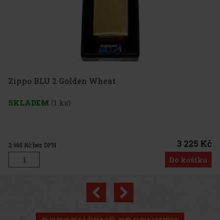
lden Wheat
3 225 Kč
Do košíku
Previous
Next