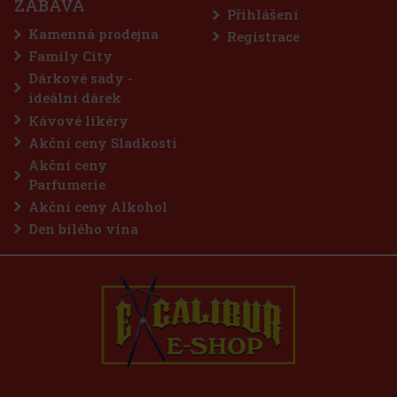
ZÁBAVA
dávají maximálně intenzivní mentolové
Přihlášení
binace chladivých mentolových tónů přináší
sti a dlouhotrvající svěží dech. Praktická dóza
Kamenná prodejna
Registrace
57 Kč
Family City
Do košíku
Dárkové sady -
ideální dárek
Kávové likéry
Akční ceny Sladkosti
Akční ceny
Parfumerie
Akční ceny Alkohol
Den bílého vína