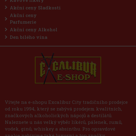
Akční ceny Sladkosti
Akční ceny
Parfumerie
Akční ceny Alkohol
Den bílého vína
Vítejte na e-shopu Excalibur City tradičního prodejce
od roku 1994, který se zabývá prodejem kvalitních,
značkových alkoholických nápojů a destilátů.
Naleznete u nás velký výběr likérů, pálenek, rumů,
vodek, ginů, whiskey a absinthu. Pro opravdové
znalce nabízíme také luxusní a top značky.