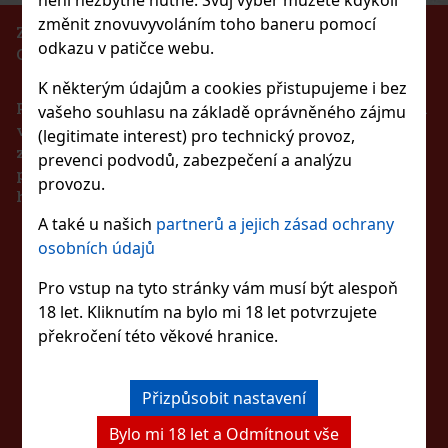
změnit znovuvyvoláním toho baneru pomocí
ZÁKAZ PRODEJE ALKOHOLICKÝCH NÁPOJŮ
odkazu v patičce webu.
OSOBÁM MLADŠÍM 18 LET!!!
lerz Gummy Pineapple 65g
K některým údajům a cookies přistupujeme i bez
Podle zákona o evidenci tržeb je prodávající povinen
LADEM
(> 5 ks)
vašeho souhlasu na základě oprávněného zájmu
vystavit kupujícímu účtenku. Zároveň je povinen
(legitimate interest) pro technický provoz,
zaevidovat přijatou tržbu u správce daně online v
prevenci podvodů, zabezpečení a analýzu
případě technického výpadku pak nejpozději do 48
provozu.
37 Kč
hodin.
 bez DPH
IT Watermelon dražé dóza 64 g
A také u našich
partnerů a jejich zásad ochrany
Do košíku
ZŮSTAŇTE S NÁMI
LADEM
(> 5 ks)
osobních údajů
T Watermelon jsou žvýkačky bez cukru s osvěžující
unovou příchutí, které přinášejí dlouhotrvající ovocnou chuť a
Pro vstup na tyto stránky vám musí být alespoň
Novinka
VE SPOJENÍ
í dech. Praktická dóza obsahuje 46 dražé a díky kompaktnímu
18 let. Kliknutím na bylo mi 18 let potvrzujete
í je ideální do auta, kanceláře, kabelky nebo batohu, takže
57 Kč
překročení této věkové hranice.
 bez DPH
Do košíku
SLEDUJTE NÁS
Přizpůsobit nastavení
Sleva: 43%
Bylo mi 18 let a Odmítnout vše