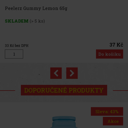
lerz Gummy Lemon 65g
LADEM
(> 5 ks)
37 Kč
 bez DPH
Do košíku
Previous
Next
Novinka
DOPORUČENÉ PRODUKTY
Sleva: 43%
Akce