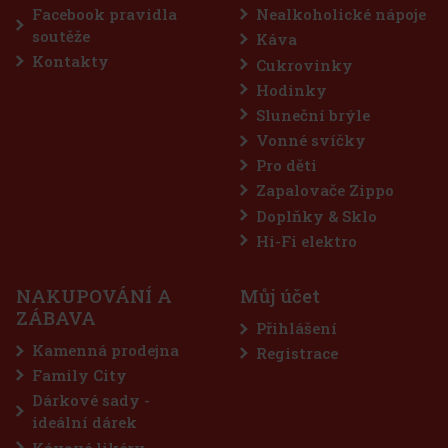
Facebook pravidla
Nealkoholické nápoje
Akce
soutěže
Káva
Kontakty
Cukrovinky
Hodinky
Sluneční brýle
Vonné svíčky
Pro děti
Zapalovače Zippo
Doplňky & Sklo
waves Extreme dražé dóza 64 g
Hi-Fi elektro
LADEM
(> 5 ks)
NAKUPOVÁNÍ A
Můj účet
AVES Extreme jsou bezcukrové žvýkačky určené pro
ZÁBAVA
hny, kteří vyhledávají maximálně intenzivní mentolové
Přihlášení
žení. Silná kombinace chladivých mentolových tónů přináší
žitý pocit svěžesti a dlouhotrvající svěží dech. Praktická dóza
Kamenná prodejna
Registrace
huje
57 Kč
 bez DPH
Family City
Do košíku
Dárkové sady -
ideální dárek
Kávové likéry