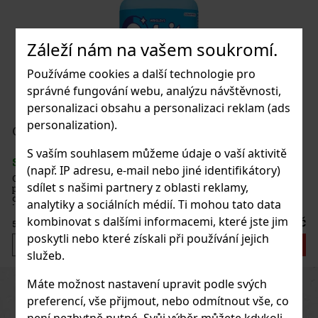
lerz Gummy White Peach 65g
Záleží nám na vašem soukromí.
LADEM
(> 5 ks)
Používáme cookies a další technologie pro
správné fungování webu, analýzu návštěvnosti,
personalizaci obsahu a personalizaci reklam (ads
37 Kč
personalization).
 bez DPH
IT Peppermint dražé dóza 64 g
Do košíku
S vaším souhlasem můžeme údaje o vaší aktivitě
LADEM
(> 5 ks)
(např. IP adresu, e-mail nebo jiné identifikátory)
T Peppermint jsou dražé bez cukru s intenzivní mátovou
sdílet s našimi partnery z oblasti reklamy,
utí, která zajišťuje dlouhotrvající svěžest dechu. Praktická
Novinka
 se 46 kusy s uzavíratelným víčkem je ideální do auta,
analytiky a sociálních médií. Ti mohou tato data
eláře i na cesty, takže budete mít žvýkačky vždy po ruce. Žvý
kombinovat s dalšími informacemi, které jste jim
57 Kč
 bez DPH
poskytli nebo které získali při používání jejich
Do košíku
služeb.
Máte možnost nastavení upravit podle svých
Previous
Next
Sleva: 43%
preferencí, vše přijmout, nebo odmítnout vše, co
Akce
není nezbytně nutné. Svůj výběr můžete kdykoli