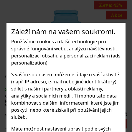
Sleva: 43%
Akce
Záleží nám na vašem soukromí.
 White Peach 65g
Používáme cookies a další technologie pro
správné fungování webu, analýzu návštěvnosti,
s)
personalizaci obsahu a personalizaci reklam (ads
personalization).
37 Kč
S vaším souhlasem můžeme údaje o vaší aktivitě
nt dražé dóza 64 g
(např. IP adresu, e-mail nebo jiné identifikátory)
Do košíku
sdílet s našimi partnery z oblasti reklamy,
s)
analytiky a sociálních médií. Ti mohou tato data
ou dražé bez cukru s intenzivní mátovou
ťuje dlouhotrvající svěžest dechu. Praktická
Novinka
kombinovat s dalšími informacemi, které jste jim
avíratelným víčkem je ideální do auta,
, takže budete mít žvýkačky vždy po ruce. Žvý
poskytli nebo které získali při používání jejich
57 Kč
služeb.
Do košíku
Máte možnost nastavení upravit podle svých