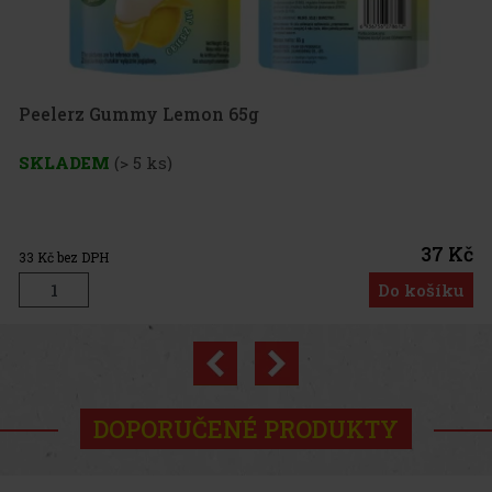
 Lemon 65g
s)
37 Kč
Do košíku
Previous
Next
Novinka
DOPORUČENÉ PRODUKTY