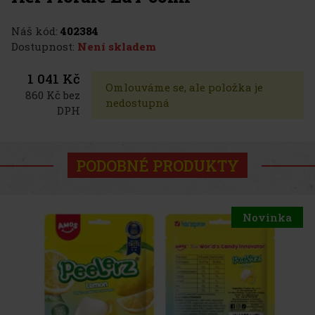
Náš kód:
402384
Dostupnost:
Není skladem
1 041 Kč
Omlouváme se, ale položka je
860 Kč bez
nedostupná
DPH
PODOBNÉ PRODUKTY
Novinka