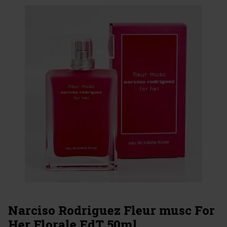
Narciso Rodriguez Fleur musc For
Her Florale EdT 50ml