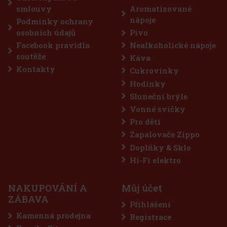
Do košíku
smlouvy
Aromatizované
nápoje
Podmínky ochrany
osobních údajů
Pivo
Sleva: 43%
Facebook pravidla
Nealkoholické nápoje
Akce
soutěže
Káva
Kontakty
Cukrovinky
Hodinky
Sluneční brýle
Vonné svíčky
Pro děti
Zapalovače Zippo
Doplňky & Sklo
me dražé dóza 64 g
Hi-Fi elektro
s)
NAKUPOVÁNÍ A
Můj účet
sou bezcukrové žvýkačky určené pro
ZÁBAVA
dávají maximálně intenzivní mentolové
Přihlášení
binace chladivých mentolových tónů přináší
sti a dlouhotrvající svěží dech. Praktická dóza
Kamenná prodejna
Registrace
57 Kč