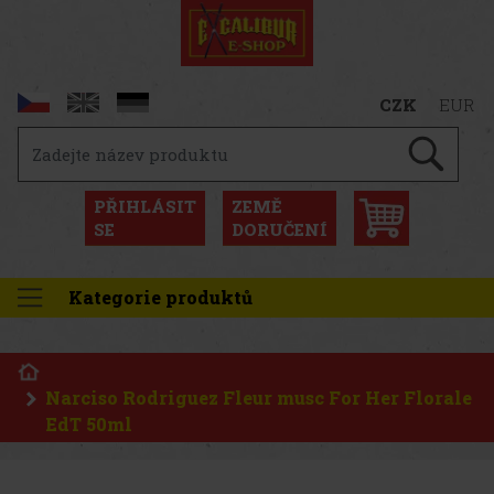
CZK
EUR
PŘIHLÁSIT
ZEMĚ
SE
DORUČENÍ
Kategorie produktů
Narciso Rodriguez Fleur musc For Her Florale
EdT 50ml