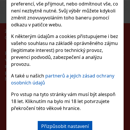
preferencí, vše přijmout, nebo odmítnout vše, co
Previous
Next
Sleva: 43%
není nezbytně nutné. Svůj výběr můžete kdykoli
změnit znovuvyvoláním toho baneru pomocí
Akce
odkazu v patičce webu.
ZÁKAZ PRODEJE ALKOHOLICKÝCH NÁPOJŮ
K některým údajům a cookies přistupujeme i bez
OSOBÁM MLADŠÍM 18 LET!!!
Pineapple 65g
vašeho souhlasu na základě oprávněného zájmu
(legitimate interest) pro technický provoz,
Podle zákona o evidenci tržeb je prodávající povinen
s)
prevenci podvodů, zabezpečení a analýzu
vystavit kupujícímu účtenku. Zároveň je povinen
provozu.
zaevidovat přijatou tržbu u správce daně online v
případě technického výpadku pak nejpozději do 48
A také u našich
partnerů a jejich zásad ochrany
37 Kč
hodin.
on dražé dóza 64 g
osobních údajů
Do košíku
ZŮSTAŇTE S NÁMI
s)
Pro vstup na tyto stránky vám musí být alespoň
ou žvýkačky bez cukru s osvěžující
18 let. Kliknutím na bylo mi 18 let potvrzujete
 které přinášejí dlouhotrvající ovocnou chuť a
Novinka
VE SPOJENÍ
překročení této věkové hranice.
ká dóza obsahuje 46 dražé a díky kompaktnímu
auta, kanceláře, kabelky nebo batohu, takže
57 Kč
Přizpůsobit nastavení
Do košíku