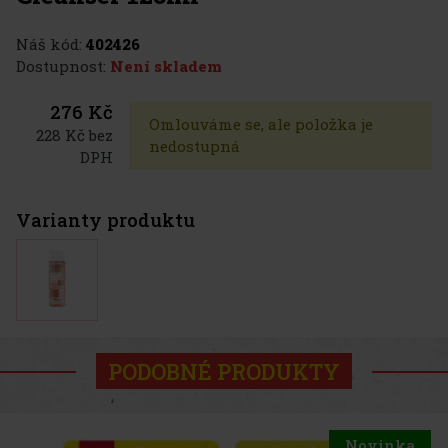
Náš kód:
402426
Dostupnost:
Není skladem
276 Kč
Omlouváme se, ale položka je
228 Kč bez
nedostupná
DPH
Varianty produktu
PODOBNÉ PRODUKTY
Novinka