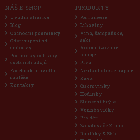
Do košíku
NÁŠ E-SHOP
PRODUKTY
ADEM
(> 5 ks)
Spearmint jsou žvýkačky bez cukru s osvěžující příchutí
Úvodní stránka
Parfumerie
máty (spearmint), které přinášejí dlouhotrvající svěžest
po každém žvýkání. Praktická dóza obsahuje 46 dražé a
Blog
Lihoviny
ompaktnímu provedení ji můžete mít stále po ruce – v autě,
Obchodní podmínky
Víno, šampaňské,
57 Kč
ez DPH
sekt
Odstroupení od
Do košíku
smlouvy
Aromatizované
nápoje
Podmínky ochrany
osobních údajů
Pivo
Sleva: 43%
Facebook pravidla
Nealkoholické nápoje
Akce
soutěže
Káva
Kontakty
Cukrovinky
Hodinky
Sluneční brýle
Vonné svíčky
Pro děti
Zapalovače Zippo
Doplňky & Sklo