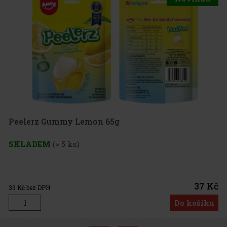
erz Gummy Lemon 65g
ADEM
(> 5 ks)
37 Kč
bez DPH
Do košíku