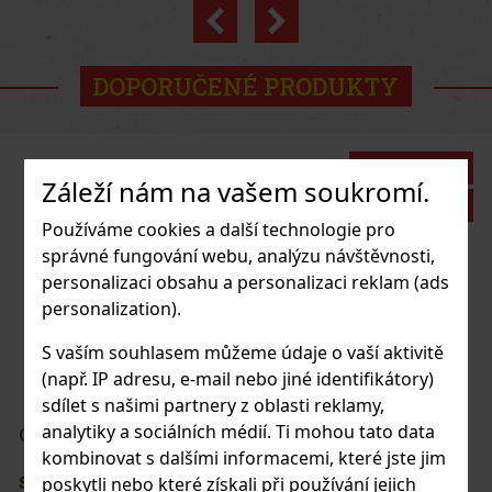
Previous
Next
Novinka
DOPORUČENÉ PRODUKTY
Sleva: 43%
Záleží nám na vašem soukromí.
Akce
Používáme cookies a další technologie pro
správné fungování webu, analýzu návštěvnosti,
personalizaci obsahu a personalizaci reklam (ads
erz Gummy White Peach 65g
personalization).
ADEM
(> 5 ks)
S vaším souhlasem můžeme údaje o vaší aktivitě
(např. IP adresu, e-mail nebo jiné identifikátory)
sdílet s našimi partnery z oblasti reklamy,
37 Kč
bez DPH
analytiky a sociálních médií. Ti mohou tato data
T Peppermint dražé dóza 64 g
kombinovat s dalšími informacemi, které jste jim
Do košíku
ADEM
(> 5 ks)
poskytli nebo které získali při používání jejich