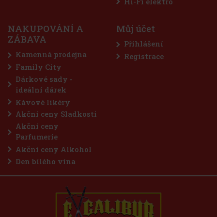
aves Extreme dražé dóza 64 g
Hi-Fi elektro
ADEM
(> 5 ks)
NAKUPOVÁNÍ A
Můj účet
ES Extreme jsou bezcukrové žvýkačky určené pro
ZÁBAVA
y, kteří vyhledávají maximálně intenzivní mentolové
Přihlášení
ní. Silná kombinace chladivých mentolových tónů přináší
tý pocit svěžesti a dlouhotrvající svěží dech. Praktická dóza
Kamenná prodejna
Registrace
je
57 Kč
ez DPH
Family City
Do košíku
Dárkové sady -
ideální dárek
Kávové likéry
Akční ceny Sladkosti
Akční ceny
Parfumerie
Akční ceny Alkohol
Den bílého vína