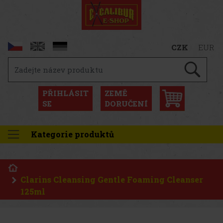
CZK
EUR
PŘIHLÁSIT
ZEMĚ
SE
DORUČENÍ
Kategorie produktů
Clarins Cleansing Gentle Foaming Cleanser
125ml