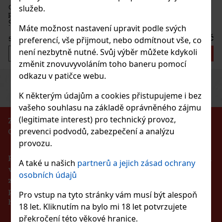
Peppermint jsou dražé bez cukru s intenzivní mátovou
služeb.
í, která zajišťuje dlouhotrvající svěžest dechu. Praktická
Novinka
e 46 kusy s uzavíratelným víčkem je ideální do auta,
Máte možnost nastavení upravit podle svých
áře i na cesty, takže budete mít žvýkačky vždy po ruce. Žvý
57 Kč
ez DPH
preferencí, vše přijmout, nebo odmítnout vše, co
není nezbytně nutné. Svůj výběr můžete kdykoli
Do košíku
změnit znovuvyvoláním toho baneru pomocí
odkazu v patičce webu.
Previous
Next
Sleva: 43%
K některým údajům a cookies přistupujeme i bez
Akce
vašeho souhlasu na základě oprávněného zájmu
(legitimate interest) pro technický provoz,
ZÁKAZ PRODEJE ALKOHOLICKÝCH NÁPOJŮ
prevenci podvodů, zabezpečení a analýzu
OSOBÁM MLADŠÍM 18 LET!!!
erz Gummy Pineapple 65g
provozu.
Podle zákona o evidenci tržeb je prodávající povinen
ADEM
(> 5 ks)
A také u našich
partnerů a jejich zásad ochrany
vystavit kupujícímu účtenku. Zároveň je povinen
osobních údajů
zaevidovat přijatou tržbu u správce daně online v
případě technického výpadku pak nejpozději do 48
Pro vstup na tyto stránky vám musí být alespoň
37 Kč
hodin.
bez DPH
T Watermelon dražé dóza 64 g
18 let. Kliknutím na bylo mi 18 let potvrzujete
Do košíku
překročení této věkové hranice.