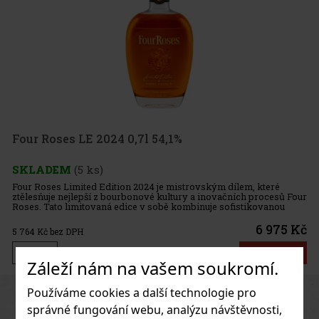
024 0,7l 54,1%
dition 2024 je mistrovským dílem, které
z bourbonové kultury a inovačních procesů Four
ná edice v sobě kombinuje sofistikovanou
o umění a vášeň pro výjimečné chuťové prof
6 975 Kč
Do košíku
Záleží nám na vašem soukromí.
Používáme cookies a další technologie pro
Previous
Next
správné fungování webu, analýzu návštěvnosti,