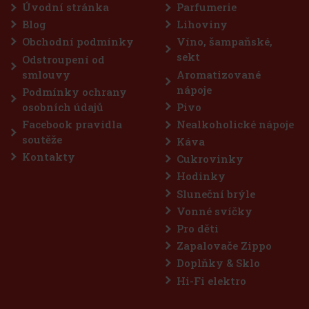
Label Ghost and Rare V Port Dundas je páté
Úvodní stránka
Parfumerie
ie, která oslavuje charakter již uzavřených
illeries“. Tentokrát se zaměřuje na ikonickou
Blog
Lihoviny
Dundas z Glasgow, jejíž historie s
Obchodní podmínky
Víno, šampaňské,
9 400 Kč
sekt
Odstroupení od
Do košíku
smlouvy
Aromatizované
nápoje
Podmínky ochrany
osobních údajů
Pivo
Sleva: 27%
Facebook pravidla
Nealkoholické nápoje
Akce
soutěže
Káva
Kontakty
Cukrovinky
Hodinky
Sluneční brýle
Vonné svíčky
Pro děti
Zapalovače Zippo
Doplňky & Sklo
alvados Cask Finish 12Y 46% 0,7 l
Hi-Fi elektro