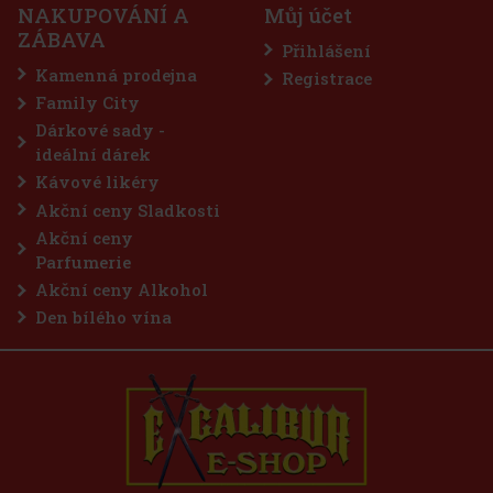
s)
NAKUPOVÁNÍ A
Můj účet
s Cask Finish je nejnovější přírůstek
ZÁBAVA
 Select Release. Ve svém posledním
Přihlášení
řadí 5. edici této řady, se Dr Bill Lumsden
a jak jeho bohatý chuťový profil plný tónů
Kamenná prodejna
Registrace
1 625 Kč
Family City
Do košíku
Dárkové sady -
ideální dárek
Kávové likéry
Akční ceny Sladkosti
Akční ceny
Parfumerie
Akční ceny Alkohol
Den bílého vína