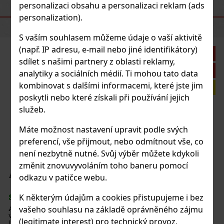
personalizaci obsahu a personalizaci reklam (ads
DOPORUČENÉ PRODUKTY
personalization).
S vaším souhlasem můžeme údaje o vaší aktivitě
(např. IP adresu, e-mail nebo jiné identifikátory)
Sleva: 11%
sdílet s našimi partnery z oblasti reklamy,
Akce
analytiky a sociálních médií. Ti mohou tato data
kombinovat s dalšími informacemi, které jste jim
Investiční tip
poskytli nebo které získali při používání jejich
0,7 l
služeb.
s)
Máte možnost nastavení upravit podle svých
e ideální volbou pro ty, kdo s bourbonem
preferencí, vše přijmout, nebo odmítnout vše, co
také pro znalce, kteří ocení jeho jemnou a
není nezbytně nutné. Svůj výběr můžete kdykoli
to Kentucky Straight Bourbon Whiskey se
etodou a zraje minimálně 5 let v dubových sude
změnit znovuvyvoláním toho baneru pomocí
450 Kč
 23Y Y2K 46% 0,7 l
odkazu v patičce webu.
Do košíku
K některým údajům a cookies přistupujeme i bez
)
vašeho souhlasu na základě oprávněného zájmu
2K je whisky, která byla stvořena k oslavě
0 pro legendární palírnu z ostrova Islay. Po
Sleva: 16%
(legitimate interest) pro technický provoz,
ci a modernizaci, která trvala tři roky,