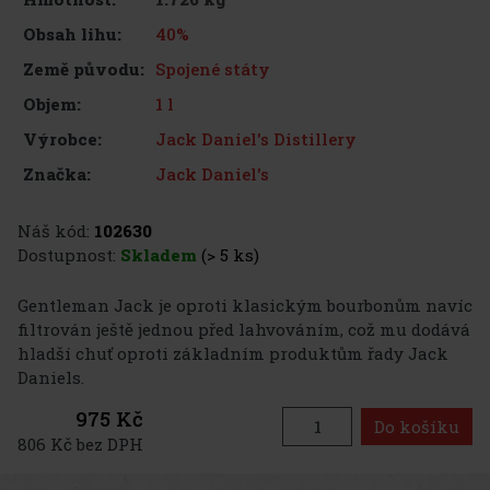
40%
Obsah lihu:
Spojené státy
Země původu:
1 l
Objem:
Jack Daniel's Distillery
Výrobce:
Jack Daniel's
Značka:
Náš kód:
102630
Dostupnost:
Skladem
(> 5 ks)
Gentleman Jack je oproti klasickým bourbonům navíc
filtrován ještě jednou před lahvováním, což mu dodává
hladší chuť oproti základním produktům řady Jack
Daniels.
975 Kč
Do košíku
806 Kč bez DPH