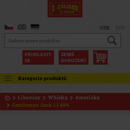
CZK
EUR
PŘIHLÁSIT
ZEMĚ
SE
DORUČENÍ
Kategorie produktů
Lihoviny
Whisky
Americká
Gentleman Jack 1 l 40%