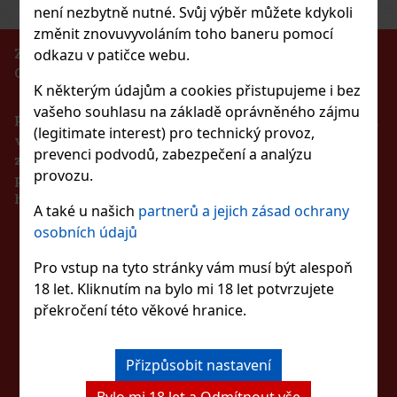
není nezbytně nutné. Svůj výběr můžete kdykoli
Akce
změnit znovuvyvoláním toho baneru pomocí
ZÁKAZ PRODEJE ALKOHOLICKÝCH NÁPOJŮ
odkazu v patičce webu.
OSOBÁM MLADŠÍM 18 LET!!!
neapple 65g
K některým údajům a cookies přistupujeme i bez
vašeho souhlasu na základě oprávněného zájmu
Podle zákona o evidenci tržeb je prodávající povinen
(legitimate interest) pro technický provoz,
vystavit kupujícímu účtenku. Zároveň je povinen
prevenci podvodů, zabezpečení a analýzu
zaevidovat přijatou tržbu u správce daně online v
provozu.
případě technického výpadku pak nejpozději do 48
37 Kč
hodin.
 dražé dóza 64 g
A také u našich
partnerů a jejich zásad ochrany
Do košíku
osobních údajů
ZŮSTAŇTE S NÁMI
žvýkačky bez cukru s osvěžující
Pro vstup na tyto stránky vám musí být alespoň
ré přinášejí dlouhotrvající ovocnou chuť a
Novinka
VE SPOJENÍ
18 let. Kliknutím na bylo mi 18 let potvrzujete
dóza obsahuje 46 dražé a díky kompaktnímu
a, kanceláře, kabelky nebo batohu, takže
překročení této věkové hranice.
57 Kč
Do košíku
SLEDUJTE NÁS
Přizpůsobit nastavení
Bylo mi 18 let a Odmítnout vše