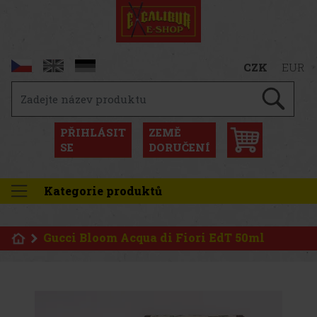
CZK
EUR
PŘIHLÁSIT
ZEMĚ
SE
DORUČENÍ
Kategorie produktů
Gucci Bloom Acqua di Fiori EdT 50ml