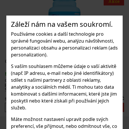
Akce
ite Peach 65g
Záleží nám na vašem soukromí.
Používáme cookies a další technologie pro
správné fungování webu, analýzu návštěvnosti,
personalizaci obsahu a personalizaci reklam (ads
personalization).
37 Kč
dražé dóza 64 g
S vaším souhlasem můžeme údaje o vaší aktivitě
Do košíku
(např. IP adresu, e-mail nebo jiné identifikátory)
sdílet s našimi partnery z oblasti reklamy,
dražé bez cukru s intenzivní mátovou
 dlouhotrvající svěžest dechu. Praktická
Novinka
analytiky a sociálních médií. Ti mohou tato data
atelným víčkem je ideální do auta,
kže budete mít žvýkačky vždy po ruce. Žvý
kombinovat s dalšími informacemi, které jste jim
57 Kč
poskytli nebo které získali při používání jejich
služeb.
Do košíku
Máte možnost nastavení upravit podle svých
Previous
Next
Sleva: 43%
preferencí, vše přijmout, nebo odmítnout vše, co