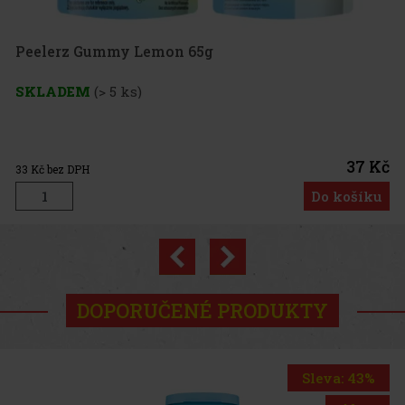
emon 65g
37 Kč
Do košíku
Previous
Next
Novinka
DOPORUČENÉ PRODUKTY
Sleva: 43%