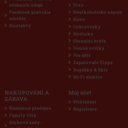
osobních údajů
Pivo
Sleva: 43%
Facebook pravidla
Nealkoholické nápoje
Akce
soutěže
Káva
Kontakty
Cukrovinky
Hodinky
Sluneční brýle
Vonné svíčky
Pro děti
Zapalovače Zippo
Doplňky & Sklo
 dražé dóza 64 g
Hi-Fi elektro
NAKUPOVÁNÍ A
Můj účet
 bezcukrové žvýkačky určené pro
ZÁBAVA
ají maximálně intenzivní mentolové
Přihlášení
ace chladivých mentolových tónů přináší
a dlouhotrvající svěží dech. Praktická dóza
Kamenná prodejna
Registrace
57 Kč
Family City
Do košíku
Dárkové sady -