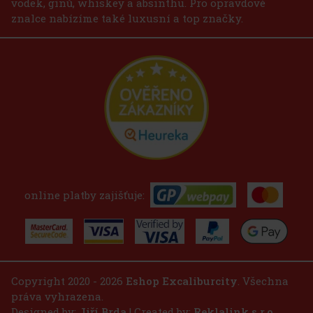
vodek, ginů, whiskey a absinthu. Pro opravdové
znalce nabízíme také luxusní a top značky.
online platby zajišťuje:
Copyright 2020 - 2026
Eshop Excaliburcity
. Všechna
práva vyhrazena.
Designed by:
Jiří Brda
| Created by:
Reklalink s.r.o.